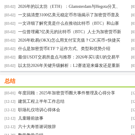
的3大阻力与2026佈局新路径
2026年的以太坊（ETH）：Glamsterdam与Hegota分叉、
日
[03-02]
[0
L1扩容等
一文搞清楚3100亿美元稳定币市场揭示了加密货币普及
[03-02]
[0
的真相
一文详细了解究竟是什么在推动比特币（BTC）和山寨
[03-02]
[0
币的价格？
一位曾埋藏7亿美元的比特币（BTC）人士为加密货币新
[03-02]
[0
手、老手和怀疑者提供的实用建议
2026年欧易(OKX)怎么用支付宝充值？C2C买币+快捷买
[03-02]
[0
币教学
什么是加密货币ETF？运作方式、类型和优势介绍
[03-02]
[0
最佳USDT交易所盘点与推荐：2026年买U卖U的交易平
[03-02]
[0
台有哪些
以太坊2026年关键升级解析：L2赛道迎来爆发还是重新
[03-02]
[0
洗牌？
总结
年度回顾：2025年加密货币圈大事件整理及心得分享
[03-01]
[1
建筑工程上半年工作总结
[12-12]
[1
职场礼仪培训心得体会
[12-12]
[1
儿童睡前故事
[12-12]
[1
六十大寿答谢词致辞
[12-12]
[1