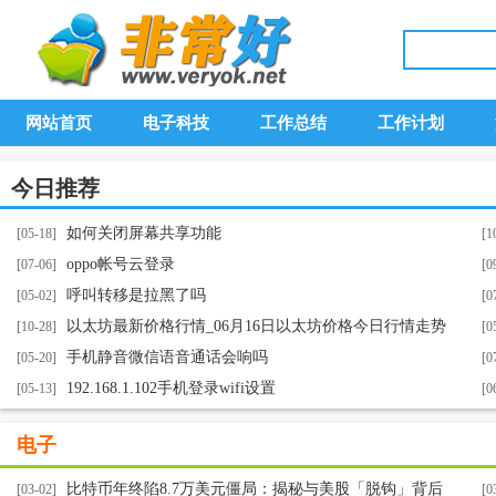
网站首页
电子科技
工作总结
工作计划
今日推荐
如何关闭屏幕共享功能
[05-18]
[1
oppo帐号云登录
[07-06]
[0
呼叫转移是拉黑了吗
[05-02]
[0
以太坊最新价格行情_06月16日以太坊价格今日行情走势
[10-28]
[0
分析美元
手机静音微信语音通话会响吗
[05-20]
[0
192.168.1.102手机登录wifi设置
[05-13]
[0
电子
比特币年终陷8.7万美元僵局：揭秘与美股「脱钩」背后
[03-02]
[0