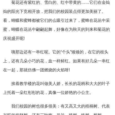
菊花还有紫红的、雪白的、红中带黄的……它们在金灿
灿的阳光下竞相开放，把我们的校园装点得更加美丽了。
看，蝴蝶和蜜蜂都被它们的么吸引过来了，蜜蜂在花丛中采
蜜，蝴蝶在花丛中翩翩起舞，好像在为秋天的到来和菊花的
庆祝盛开呢!
咦那边还有一串红呢。它的“个头”矮矮的，在它的枝头
上，还有几朵小巧的花，血一样鲜红。如果有好几朵一串红
在一起，那就仿佛一团燃烧的火焰呀!
挨着教学楼的花叫做美人娇，长长的花柄和大大的叶子
上托着一朵红彤彤的花，真像一位娇艳的小公主。
我们校园的树也很多很美：有又高又大的梧桐树、代表