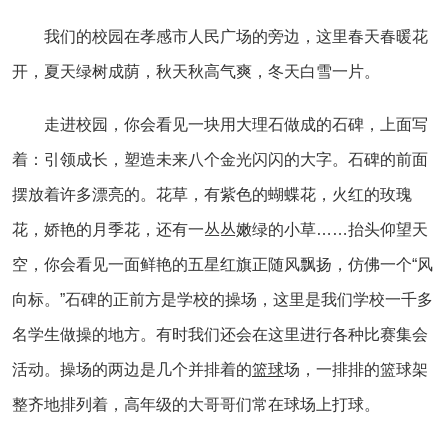
我们的校园在孝感市人民广场的旁边，这里春天春暖花
开，夏天绿树成荫，秋天秋高气爽，冬天白雪一片。
走进校园，你会看见一块用大理石做成的石碑，上面写
着：引领成长，塑造未来八个金光闪闪的大字。石碑的前面
摆放着许多漂亮的。花草，有紫色的蝴蝶花，火红的玫瑰
花，娇艳的月季花，还有一丛丛嫩绿的小草……抬头仰望天
空，你会看见一面鲜艳的五星红旗正随风飘扬，仿佛一个“风
向标。”石碑的正前方是学校的操场，这里是我们学校一千多
名学生做操的地方。有时我们还会在这里进行各种比赛集会
活动。操场的两边是几个并排着的
篮球
场，一排排的篮球架
整齐地排列着，高年级的大哥哥们常在球场上打球。