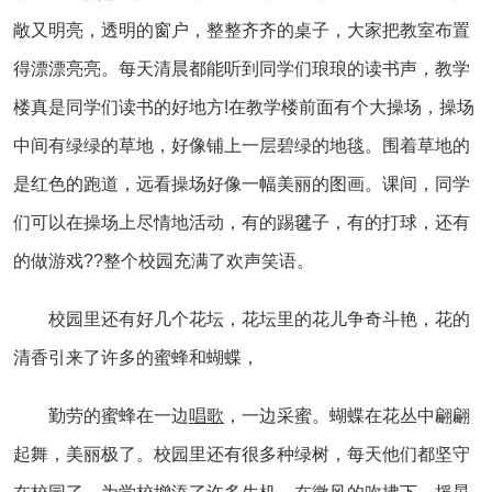
敞又明亮，透明的窗户，整整齐齐的桌子，大家把教室布置
得漂漂亮亮。每天清晨都能听到同学们琅琅的读书声，教学
楼真是同学们读书的好地方!在教学楼前面有个大操场，操场
中间有绿绿的草地，好像铺上一层碧绿的地毯。围着草地的
是红色的跑道，远看操场好像一幅美丽的图画。课间，同学
们可以在操场上尽情地活动，有的踢毽子，有的打球，还有
的做游戏??整个校园充满了欢声笑语。
校园里还有好几个花坛，花坛里的花儿争奇斗艳，花的
清香引来了许多的蜜蜂和蝴蝶，
勤劳的蜜蜂在一边
唱歌
，一边采蜜。蝴蝶在花丛中翩翩
起舞，美丽极了。校园里还有很多种绿树，每天他们都坚守