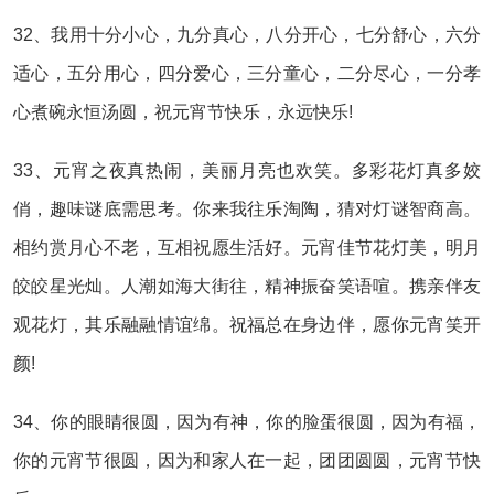
32、我用十分小心，九分真心，八分开心，七分舒心，六分
适心，五分用心，四分爱心，三分童心，二分尽心，一分孝
心煮碗永恒汤圆，祝元宵节快乐，永远快乐!
33、元宵之夜真热闹，美丽月亮也欢笑。多彩花灯真多姣
俏，趣味谜底需思考。你来我往乐淘陶，猜对灯谜智商高。
相约赏月心不老，互相祝愿生活好。元宵佳节花灯美，明月
皎皎星光灿。人潮如海大街往，精神振奋笑语喧。携亲伴友
观花灯，其乐融融情谊绵。祝福总在身边伴，愿你元宵笑开
颜!
34、你的眼睛很圆，因为有神，你的脸蛋很圆，因为有福，
你的元宵节很圆，因为和家人在一起，团团圆圆，元宵节快