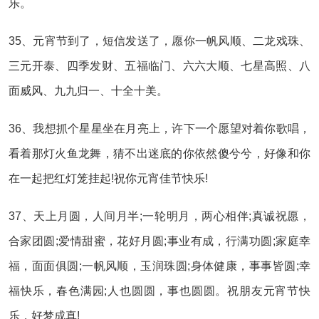
乐。
35、元宵节到了，短信发送了，愿你一帆风顺、二龙戏珠、
三元开泰、四季发财、五福临门、六六大顺、七星高照、八
面威风、九九归一、十全十美。
36、我想抓个星星坐在月亮上，许下一个愿望对着你歌唱，
看着那灯火鱼龙舞，猜不出迷底的你依然傻兮兮，好像和你
在一起把红灯笼挂起!祝你元宵佳节快乐!
37、天上月圆，人间月半;一轮明月，两心相伴;真诚祝愿，
合家团圆;爱情甜蜜，花好月圆;事业有成，行满功圆;家庭幸
福，面面俱圆;一帆风顺，玉润珠圆;身体健康，事事皆圆;幸
福快乐，春色满园;人也圆圆，事也圆圆。祝朋友元宵节快
乐，好梦成真!