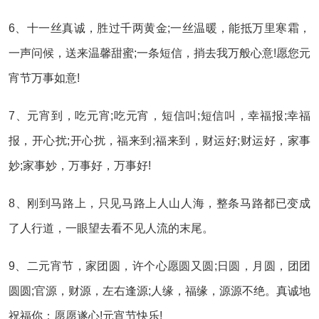
6、十一丝真诚，胜过千两黄金;一丝温暖，能抵万里寒霜，
一声问候，送来温馨甜蜜;一条短信，捎去我万般心意!愿您元
宵节万事如意!
7、元宵到，吃元宵;吃元宵，短信叫;短信叫，幸福报;幸福
报，开心扰;开心扰，福来到;福来到，财运好;财运好，家事
妙;家事妙，万事好，万事好!
8、刚到马路上，只见马路上人山人海，整条马路都已变成
了人行道，一眼望去看不见人流的末尾。
9、二元宵节，家团圆，许个心愿圆又圆;日圆，月圆，团团
圆圆;官源，财源，左右逢源;人缘，福缘，源源不绝。真诚地
祝福你：愿愿遂心!元宵节快乐!