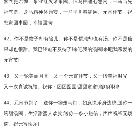
紫气把君缠，事业红火诸事圆。信马由缰心悠闲，一马当先
福气圆。龙马精神体康安，一马平川春满园。元宵佳节，祝
您家圆事圆，幸福圆满!
42、你不是饺子却有陷儿。你不是馄沌却也有汤。你不是糖
果却也很甜。我已经迫不及待了!来吧我的汤圆!来吧我亲爱的
元宵节!
43、又一轮美丽月亮，又一个元霄佳节，又一段幸福时光，
又一次真诚祝福。祝你：团团圆圆!甜甜蜜蜜!顺顺利利!
44、元宵节到了，送你一盏走马灯，如意快乐身边绕;送你一
碗甜汤圆，生活甜蜜人欢笑;送你一条小短信，声声祝福无烦
恼。祝元宵快乐!