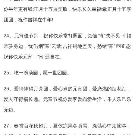
你牛年更有钱;正月十五展笑脸，快乐长久幸福绵;正月十五享
团圆，祝你吉祥在牛年!
24、元宵佳节到，祝你快乐常打照面，烦恼“宵”失不见;幸福
常驻身边，忧伤烟“宵”云散;吉祥铺地盖天，愁绪“宵”声匿迹;
祝你快乐元宵，“宵”遥自在。
25、吃一碗汤圆，愿一世团圆。
26、爱情捧得月亮圆，爱心煮的元宵甜，爱恋燃的烟花灿，
爱人守得福长远。元宵节祝你爱家爱岗爱生活，乐人乐己乐
无边。
27、春赏百花秋抱月，夏饮凉风冬听雪。涤荡心中烦恼事，