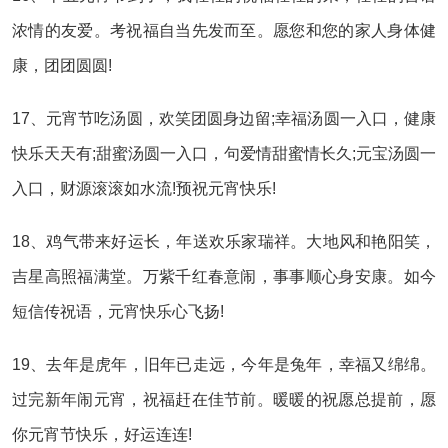
浓情的友爱。考祝福自当先发而至。愿您和您的家人身体健
康，团团圆圆!
17、元宵节吃汤圆，欢笑团圆身边留;幸福汤圆一入口，健康
快乐天天有;甜蜜汤圆一入口，句爱情甜蜜情长久;元宝汤圆一
入口，财源滚滚如水流!预祝元宵快乐!
18、鸡气带来好运长，年送欢乐家瑞祥。大地风和艳阳笑，
吉星高照福满堂。万紫千红春意闹，事事顺心身安康。如今
短信传祝语，元宵快乐心飞扬!
19、去年是虎年，旧年已走远，今年是兔年，幸福又绵绵。
过完新年闹元宵，祝福赶在佳节前。暖暖的祝愿总提前，愿
你元宵节快乐，好运连连!