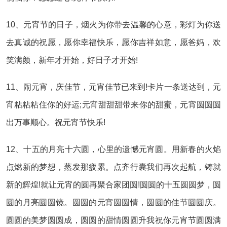
10、元宵节的日子，烟火为你带去温馨的心意，彩灯为你送
去真诚的祝愿，愿你幸福快乐，愿你吉祥如意，愿爸妈，欢
笑满颜，新年才开始，好日子才开始!
11、闹元宵，庆佳节，元宵佳节已来到!卡片一条送达到，元
宵粘粘粘住你的好运;元宵甜甜甜带来你的甜蜜，元宵圆圆圆
出万事顺心。祝元宵节快乐!
12、十五的月亮十六圆，心里的遗憾元宵圆。用新春的火焰
点燃新的梦想，蒸发那疲累。点齐行囊我们再次起航，铸就
新的辉煌!就让元宵的圆再聚合家团圆!圆圆的十五圆圆梦，圆
圆的月亮圆圆镜。圆圆的元宵圆圆情，圆圆的佳节圆圆庆。
圆圆的美梦圆圆成，圆圆的甜情圆圆升我祝你元宵节圆圆满