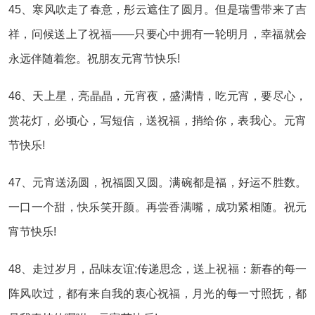
45、寒风吹走了春意，彤云遮住了圆月。但是瑞雪带来了吉
祥，问候送上了祝福——只要心中拥有一轮明月，幸福就会
永远伴随着您。祝朋友元宵节快乐!
46、天上星，亮晶晶，元宵夜，盛满情，吃元宵，要尽心，
赏花灯，必顷心，写短信，送祝福，捎给你，表我心。元宵
节快乐!
47、元宵送汤圆，祝福圆又圆。满碗都是福，好运不胜数。
一口一个甜，快乐笑开颜。再尝香满嘴，成功紧相随。祝元
宵节快乐!
48、走过岁月，品味友谊;传递思念，送上祝福：新春的每一
阵风吹过，都有来自我的衷心祝福，月光的每一寸照抚，都