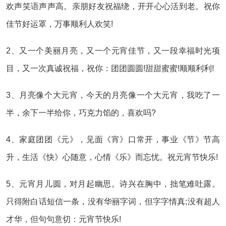
欢声笑语声声高。亲朋好友祝福绕，开开心心活到老。祝你
佳节好运罩，万事顺利人欢笑!
2、又一个美丽月亮，又一个元宵佳节，又一段幸福时光项
目，又一次真诚祝福，祝你：团团圆圆!甜甜蜜蜜!顺顺利利!
3、月亮像个大元宵，今天的月亮像一个大元宵，我吃了一
半，余下一半给你，巧克力馅的，喜欢吗?
4、家庭团团《元》，见面《宵》口常开，事业《节》节高
升，生活《快》心随意，心情《乐》而忘忧。祝元宵节快乐!
5、元宵月儿圆，对月起幽思。诗兴在胸中，拙笔难吐露。
只得附白话短信一条，没有华丽字词，但字字情真;没有超人
才华，但句句意切：元宵节快乐!