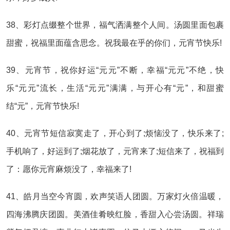
38、彩灯点缀整个世界，福气洒满整个人间。汤圆里面包裹
甜蜜，祝福里面蕴含思念。祝我最在乎的你们，元宵节快乐!
39、元宵节，祝你好运“元元”不断，幸福“元元”不绝，快
乐“元元”流长，生活“元元”满满，与开心有“元”，和甜蜜
结“元”，元宵节快乐!
40、元宵节短信寂寞走了，开心到了;烦恼没了，快乐来了;
手机响了，好运到了;烟花放了，元宵来了;短信来了，祝福到
了：愿你元宵麻烦没了，幸福来了!
41、皓月当空今宵圆，欢声笑语人团圆。万家灯火倍温暖，
四海沸腾庆团圆。美酒佳肴映红脸，香甜入心尝汤圆。祥瑞