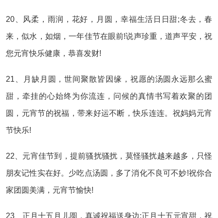
20、风柔，雨润，花好，月圆，幸福生活日日甜;冬去，春
来，似水，如烟，一年佳节在眼前!说声珍重，道声平安，祝
您元宵快乐健康，恭喜发财!
21、月缺月圆，世间聚散皆因缘，祝愿的汤圆永远那么蜜
甜，牵挂的心始终为你流连，问候的真情书写着欢聚的团
圆，元宵节的祝福，带来好运不断，快乐连连。祝妈妈元宵
节快乐!
22、元宵佳节到，提前骚扰骚扰，莫怪骚扰越来越多，只怪
朋友记性实在好。少吃点汤圆，多了消化不良可不妙!祝你合
家团圆美满，元宵节愉快!
23、正月十五月儿圆，真诚祝福送身边;正月十五元宵甜，祝