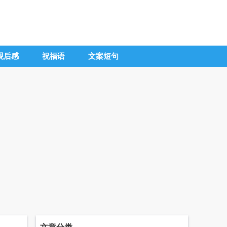
观后感
祝福语
文案短句