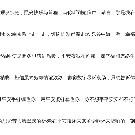
闪耀映烛光，照亮快乐与前程，当你听到短信声，恭喜，那是我
到永久;南京路上走一走，烦恼忧愁都溜走;欢乐谷中游一游，幸
祝福即使是寒冬也感到温暖，平安夜我在许愿：愿幸福和您终生
璨精彩，短信虽简短却情谊浓浓，寥寥数字尽诉衷肠，只想告诉
用平安手链缠住你，用平安项链套住你，你不想平平安安都不行
深的思念带去我默默的祈祷;在平安夜还未来圣诞歌还未唱响的时