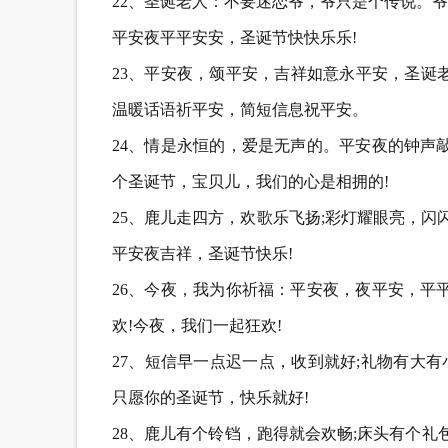
22、圣诞老人：不要迷恋爷，爷只是个传说。
平安夜平平安安，圣诞节快快乐乐!
23、平安夜，颂平安，吉祥如意永平安，圣诞
温暖话语祈平安，简短信息祝平安。
24、情是永恒的，爱是无声的。平安夜的钟声
个圣诞节，宝贝儿，我们的心是相拥的!
25、鹿儿走四方，欢歌乐飞扬;彩灯耀眼亮，闪
平安夜吉祥，圣诞节快乐!
26、今夜，我为你祈福：平安夜，夜平安，平
欢!今夜，我们一起狂欢!
27、短信早一点迟一点，收到就好;礼物有大有
只愿你的圣诞节，快乐就好!
28、鹿儿有个铃铛，跑得就会欢畅;床头有个礼