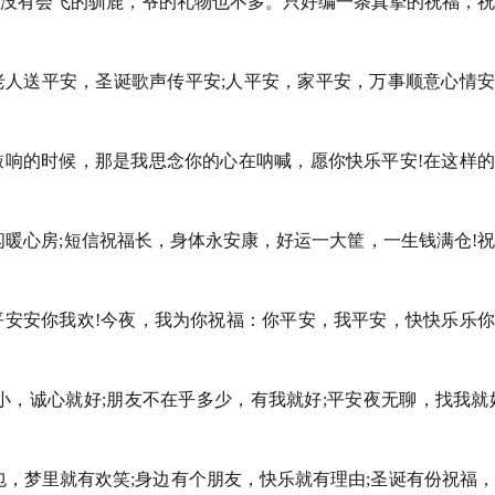
爷没有会飞的驯鹿，爷的礼物也不多。只好编一条真挚的祝福，
老人送平安，圣诞歌声传平安;人平安，家平安，万事顺意心情
敲响的时候，那是我思念你的心在呐喊，愿你快乐平安!在这样
闪暖心房;短信祝福长，身体永安康，好运一大筐，一生钱满仓!
平安安你我欢!今夜，我为你祝福：你平安，我平安，快快乐乐
小，诚心就好;朋友不在乎多少，有我就好;平安夜无聊，找我就
包，梦里就有欢笑;身边有个朋友，快乐就有理由;圣诞有份祝福