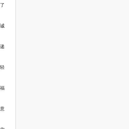
添了
真诚
传递
轻轻
祝福
注意