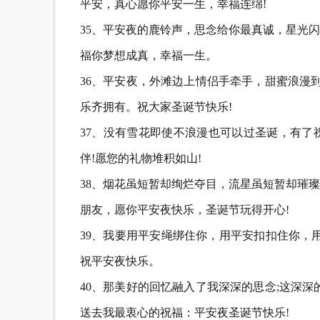
平安，真心愿你平安一生，幸福连绵!
35、平安夜的鹿铃声，思念给你最真诚，星光
福你梦想成真，幸福一生。
36、平安夜，外滩边上情侣手牵手，甜蜜浪漫
乐齐拥有。祝大家圣诞节快乐!
37、没有雪花即使不浪漫也可以过圣诞，有了
伴!愿您的礼物堆积如山!
38、烟花虽短暂却绚烂夺目，流星虽短暂却璀
朋友，愿你平安夜快乐，圣诞节玩得开心!
39、我要用平安绳绑住你，用平安扣扣住你，
祝平安夜快乐。
40、那美好的回忆融入了我深深的思念;这深
送去我最衷心的祝福：平安夜圣诞节快乐!