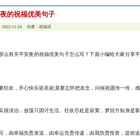
夜的祝福优美句子
2022-11-24 分类：
祝福语
，那么有关平安夜的祝福优美句子怎么写？下面小编给大家分享
里要狂欢，开心快乐迎圣诞;莫要忘怀把友念，问候祝愿传一传，
实很淡泊，放荡只因讨生活。狂欢尽处是寂寞，梦回方知身是客
写，由幸福负责发送，由幸运负责传递，由我负责投资，提前送