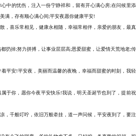
你心中的忧伤，注入一份宁静祥和，留有开心满心房;在问候里
美满，存有顺心满心间;平安夜愿你健康平安!
风散，喜乐常相见，健康永相随，幸福常相伴，亲爱的朋友，最
伤都扔掉;努力拼搏，让事业层层高;恩爱甜蜜，让爱情天荒地老;
带着平安!平安夜，美丽而温馨的夜晚，幸福而甜蜜的时刻，我
福属于你，愿你今夜平安快乐!我说，明天圣诞节也到了，提前
风凉，千般叮咛，依旧万般牵挂，道一声问候，平安夜到了，要