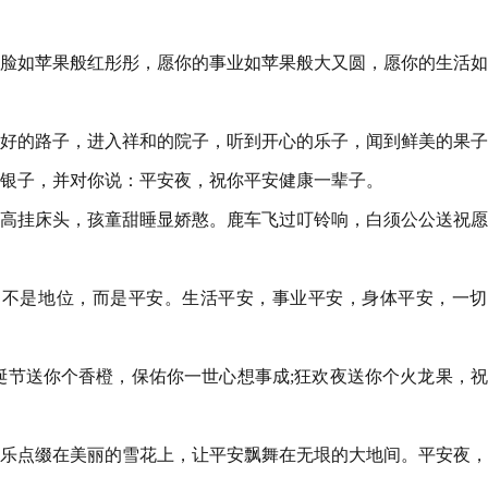
笑脸如苹果般红彤彤，愿你的事业如苹果般大又圆，愿你的生活
美好的路子，进入祥和的院子，听到开心的乐子，闻到鲜美的果
银子，并对你说：平安夜，祝你平安健康一辈子。
高高挂床头，孩童甜睡显娇憨。鹿车飞过叮铃响，白须公公送祝
，不是地位，而是平安。生活平安，事业平安，身体平安，一切
圣诞节送你个香橙，保佑你一世心想事成;狂欢夜送你个火龙果，
快乐点缀在美丽的雪花上，让平安飘舞在无垠的大地间。平安夜