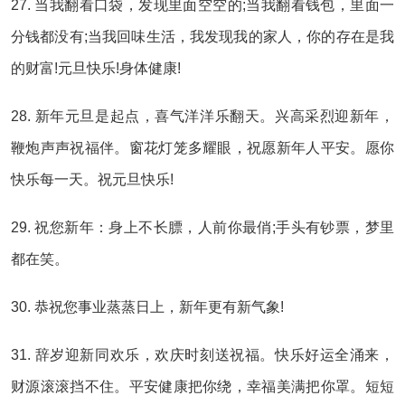
27. 当我翻看口袋，发现里面空空的;当我翻看钱包，里面一
分钱都没有;当我回味生活，我发现我的家人，你的存在是我
的财富!元旦快乐!身体健康!
28. 新年元旦是起点，喜气洋洋乐翻天。兴高采烈迎新年，
鞭炮声声祝福伴。窗花灯笼多耀眼，祝愿新年人平安。愿你
快乐每一天。祝元旦快乐!
29. 祝您新年：身上不长膘，人前你最俏;手头有钞票，梦里
都在笑。
30. 恭祝您事业蒸蒸日上，新年更有新气象!
31. 辞岁迎新同欢乐，欢庆时刻送祝福。快乐好运全涌来，
财源滚滚挡不住。平安健康把你绕，幸福美满把你罩。短短