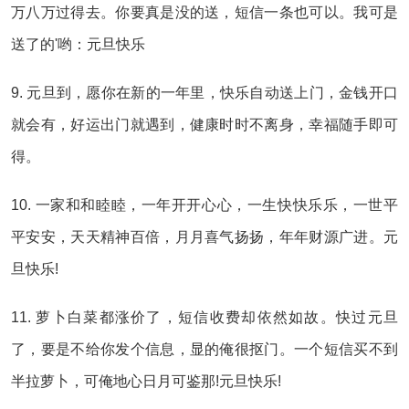
万八万过得去。你要真是没的送，短信一条也可以。我可是
送了的'哟：元旦快乐
9. 元旦到，愿你在新的一年里，快乐自动送上门，金钱开口
就会有，好运出门就遇到，健康时时不离身，幸福随手即可
得。
10. 一家和和睦睦，一年开开心心，一生快快乐乐，一世平
平安安，天天精神百倍，月月喜气扬扬，年年财源广进。元
旦快乐!
11. 萝卜白菜都涨价了，短信收费却依然如故。快过元旦
了，要是不给你发个信息，显的俺很抠门。一个短信买不到
半拉萝卜，可俺地心日月可鉴那!元旦快乐!