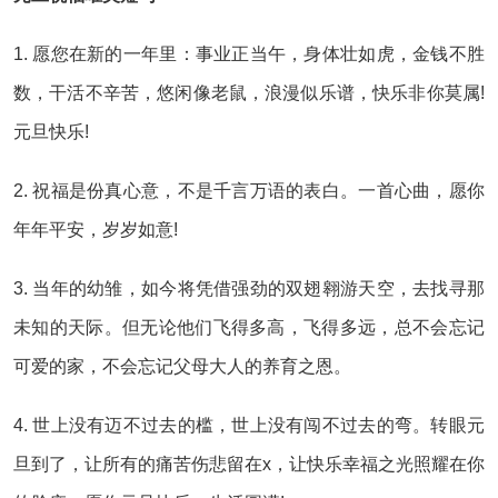
1. 愿您在新的一年里：事业正当午，身体壮如虎，金钱不胜
数，干活不辛苦，悠闲像老鼠，浪漫似乐谱，快乐非你莫属!
元旦快乐!
2. 祝福是份真心意，不是千言万语的表白。一首心曲，愿你
年年平安，岁岁如意!
3. 当年的幼雏，如今将凭借强劲的双翅翱游天空，去找寻那
未知的天际。但无论他们飞得多高，飞得多远，总不会忘记
可爱的家，不会忘记父母大人的养育之恩。
4. 世上没有迈不过去的槛，世上没有闯不过去的弯。转眼元
旦到了，让所有的痛苦伤悲留在x，让快乐幸福之光照耀在你