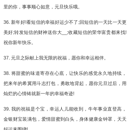
里的你，事事顺心如意，元旦快乐哦。
36. 新年好!看短信的幸福好运少不了;回短信的一天比一天更
美好;转发短信的财神送你大__;收藏短信的荣华富贵都来找!
祝你新年快乐。
37. 元旦之际献上我无限的祝福，愿你和幸运相伴。
38. 将甜蜜的味道寄存在心底，让快乐的感觉永久地持续，
把来年的希冀用斗志打包，勇敢地背起，愿你元旦过后，用
灿烂的心情铸就新一年的幸福奇迹!
39. 我的祝福是个宝，幸运人儿能收到，牛年事业直登高，
金银财宝装满包，爱情甜蜜到白头，身体健康金钟罩，天天
好运来围绕!