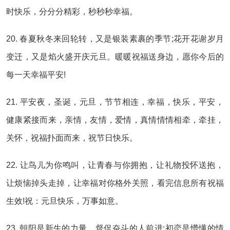
时快乐，分分分精彩，秒秒秒幸福。
20. 春夏秋冬来回轮转，又是银装素裹的季节;花开花谢岁月
变迁，又是焰火盛开庆元旦。暖暖祝福送身边，愿你今后的
每一天幸福平安!
21. 平安夜，圣诞，元旦，节节相连，幸福，快乐，平安，
健康紧接而来，亲情，友情，爱情，真情情情相牵，牵挂，
关怀，祝福扑面而来，祝节日快乐。
22. 让鸟儿为你鸣叫，让青春与你拥抱，让礼物投怀送抱，
让烦恼掉头走掉，让幸福对你格外关照，看完信息所有祝福
生效!祝：元旦快乐，万事如意。
23. 朝阳是新生的力量，督促奋斗的人前进;初恋是懵懂的情