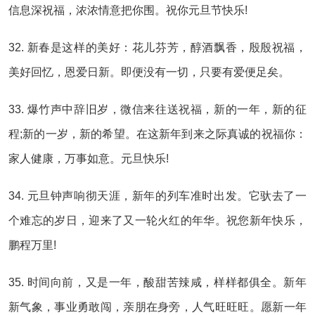
信息深祝福，浓浓情意把你围。祝你元旦节快乐!
32. 新春是这样的美好：花儿芬芳，醇酒飘香，殷殷祝福，
美好回忆，恩爱日新。即便没有一切，只要有爱便足矣。
33. 爆竹声中辞旧岁，微信来往送祝福，新的一年，新的征
程;新的一岁，新的希望。在这新年到来之际真诚的祝福你：
家人健康，万事如意。元旦快乐!
34. 元旦钟声响彻天涯，新年的列车准时出发。它驮去了一
个难忘的岁日，迎来了又一轮火红的年华。祝您新年快乐，
鹏程万里!
35. 时间向前，又是一年，酸甜苦辣咸，样样都俱全。新年
新气象，事业勇敢闯，亲朋在身旁，人气旺旺旺。愿新一年