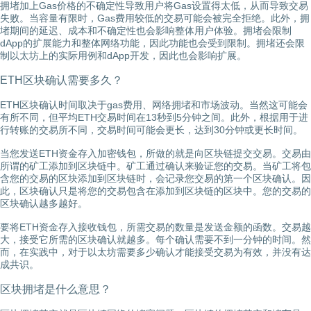
拥堵加上Gas价格的不确定性导致用户将Gas设置得太低，从而导致交易
失败。当容量有限时，Gas费用较低的交易可能会被完全拒绝。此外，拥
堵期间的延迟、成本和不确定性也会影响整体用户体验。拥堵会限制
dApp的扩展能力和整体网络功能，因此功能也会受到限制。拥堵还会限
制以太坊上的实际用例和dApp开发，因此也会影响扩展。
ETH区块确认需要多久？
ETH区块确认时间取决于gas费用、网络拥堵和市场波动。当然这可能会
有所不同，但平均ETH交易时间在13秒到5分钟之间。此外，根据用于进
行转账的交易所不同，交易时间可能会更长，达到30分钟或更长时间。
当您发送ETH资金存入加密钱包，所做的就是向区块链提交交易。交易由
所谓的矿工添加到区块链中。矿工通过确认来验证您的交易。当矿工将包
含您的交易的区块添加到区块链时，会记录您交易的第一个区块确认。因
此，区块确认只是将您的交易包含在添加到区块链的区块中。您的交易的
区块确认越多越好。
要将ETH资金存入接收钱包，所需交易的数量是发送金额的函数。交易越
大，接受它所需的区块确认就越多。每个确认需要不到一分钟的时间。然
而，在实践中，对于以太坊需要多少确认才能接受交易为有效，并没有达
成共识。
区块拥堵是什么意思？