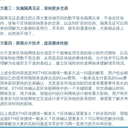
方案三：实施隔离见证，容纳更多交易
隔离见证是通过把占用大量存储空间的数字签名隔离出来，不放在区块
内，使每个区块能容纳更多的交易，以达到扩容的目的。隔离见证可以简
单的理解为大家都轻装简行，开车的、骑车的通通别来，大家都走路上
街，自然就不堵了。
方案四：探索分片技术，提高整体性能
分片是将区块链网络划分成若干个能够处理交易的较小组件式网络，以实
现每秒处理数千笔交易，从而提高区块链的整体性能。分片技术可以简单
理解为在城市主干道的基础上，建立区域性的街道网络来缓解堵车情况。
上述全部内容就是对ETH区块拥堵一般多久这一问题的解答，用户也会根
据自己的需求和预期来选择合适的Gas费用。一般来说支付更高的Gas费
用来获得更快的交易确认，尤其是在市场波动剧烈或者有重要事件发生的
时候。ETH区块确认是区块链网络中的一个关键因素，对交易确认时间、
网络安全、用户体验、智能合约执行和网络设计都有重大影响。用户和开
发者在与区块链网络交互或设计基于区块链的新系统时，都需要了解并考
虑区块时间的影响。
以上就是ETH区块拥堵一般多久？区块确认需要多久？的全部内容，望能
这篇ETH区块拥堵一般多久？区块确认需要多久？可以帮助您解决问题，
能够解决大家的实际问题是非常好学习网一直努力的方向和目标。