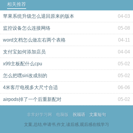
相关推荐
苹果系统升级怎么退回原来的版本
04-03
监控设备怎么连接网络
05-08
word文档怎么做左右两个表格
04-11
支付宝如何添加店员
04-04
x99主板配什么cpu
05-02
怎么把嘿siri改成别的
05-02
4米客厅电视多大尺寸合适
06-06
airpods掉了一个后重新配对
05-02
非常好学习网
电脑版
祝福语
文案短句
文案,总结,申请书,作文,读后感,观后感在线学习