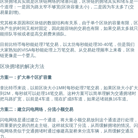
区块拥堵其实就是区块链网络的堵塞问题，区块链的拥堵其实和堵车是一
个道理：一是因为路太窄不够宽(区块容量太小)，二是因为车太多了(交
易量剧增)。
究其根本原因和区块链的数据结构有关系，由于单个区块的容量有限，区
块产生的时间又相对固定，因此能容纳的交易也有限，如果交易太多就只
能排队等候或者提高交易费来插队。
目前比特币每秒能处理7笔交易，以太坊每秒能处理30-40笔，但是我们
大家熟知的VISA每秒能处理上万笔交易。从交易处理频率上来看，区块
链更像是一个婴儿。
区块拥堵的解决方法
方案一：扩大单个区扩容量
拿比特币来说，以前区块大小1M时每秒处理7笔交易，如果区块大小扩大
到2M，每秒就可以处理14笔交易。这种方案可以简单理解为交通拥堵时
把马路扩宽，以前是4车道，现在扩成8车道，如果还堵就换16车道。
方案二：建立闪电网络，分流小额交易
闪电网络是通过建立一个通道，将大量小额交易放到这个通道进行处理，
而重要的交易仍然走主链。这样就实现了分流，从而缓解拥堵的情况。闪
电网络类似于交通拥堵时通过修建高架桥来分流车辆，从而缓解交通压
力。