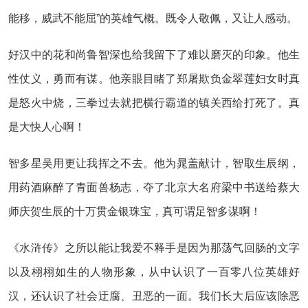
能移，威武不能屈”的英雄气概。既令人敬佩，又让人感动。
好汉中的花和尚鲁智深也给我留下了难以磨灭的印象。他生
性仗义，勇而有谋。他亲眼目睹了郑屠欺负金翠莲妇女时真
是怒火中烧，三拳过去就把横行霸道的镇关西给打死了。真
是大快人心啊！
智多星吴用更让我挥之不去。他为晁盖献计，智取生辰纲，
用药酒麻醉了青面兽杨志，夺了北京大名府梁中书送给蔡大
师庆贺生辰的十万贯金银珠宝，真可谓足智多谋啊！
《水浒传》之所以能让我爱不释手是因为那荡气回肠的文字
以及栩栩如生的人物形象，从中认识了一百零八位英雄好
汉，还认识了社会迂腐、丑恶的一面。我们长大后应该除恶