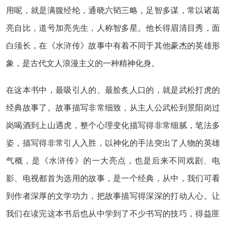
用呢，就是满腹经纶，通晓六韬三略，足智多谋，常以诸葛
亮自比，道号加亮先生，人称智多星。他长得眉清目秀，面
白须长，在《水浒传》故事中有着不同于其他豪杰的英雄形
象，是古代文人浪漫主义的一种精神化身。
在这本书中，最吸引人的、最脍炙人口的，就是武松打虎的
经典故事了。故事描写非常细致，从主人公武松到景阳岗过
岗喝酒到上山遇虎，整个心理变化描写得非常细腻，笔法多
姿，描写得非常引人入胜，以神化的手法突出了人物的英雄
气概，是《水浒传》的一大亮点，也是后来不同戏剧、电
影、电视都首为选用的故事，是一个经典，从中，我们可看
到作者深厚的文学功力，把故事描写得深深的打动人心。让
我们在读完这本书后也从中学到了不少书写的技巧，得益匪