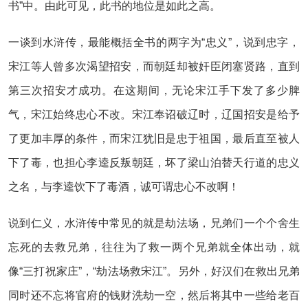
书”中。由此可见，此书的地位是如此之高。
一谈到水浒传，最能概括全书的两字为“忠义”，说到忠字，
宋江等人曾多次渴望招安，而朝廷却被奸臣闭塞贤路，直到
第三次招安才成功。在这期间，无论宋江手下发了多少脾
气，宋江始终忠心不改。宋江奉诏破辽时，辽国招安是给予
了更加丰厚的条件，而宋江犹旧是忠于祖国，最后直至被人
下了毒，也担心李逵反叛朝廷，坏了梁山泊替天行道的忠义
之名，与李逵饮下了毒酒，诚可谓忠心不改啊！
说到仁义，水浒传中常见的就是劫法场，兄弟们一个个舍生
忘死的去救兄弟，往往为了救一两个兄弟就全体出动，就
像“三打祝家庄”，“劫法场救宋江”。另外，好汉们在救出兄弟
同时还不忘将官府的钱财洗劫一空，然后将其中一些给老百