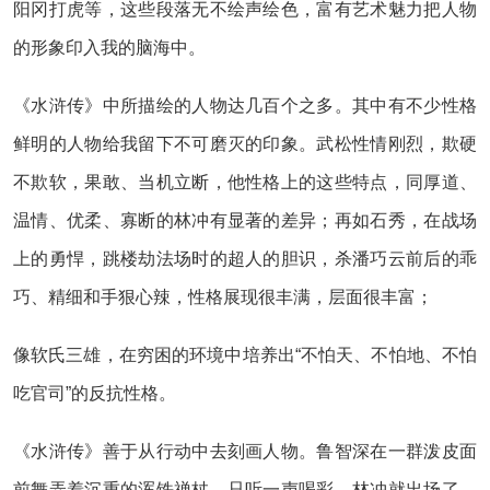
阳冈打虎等，这些段落无不绘声绘色，富有艺术魅力把人物
的形象印入我的脑海中。
《水浒传》中所描绘的人物达几百个之多。其中有不少性格
鲜明的人物给我留下不可磨灭的印象。武松性情刚烈，欺硬
不欺软，果敢、当机立断，他性格上的这些特点，同厚道、
温情、优柔、寡断的林冲有显著的差异；再如石秀，在战场
上的勇悍，跳楼劫法场时的超人的胆识，杀潘巧云前后的乖
巧、精细和手狠心辣，性格展现很丰满，层面很丰富；
像软氏三雄，在穷困的环境中培养出“不怕天、不怕地、不怕
吃官司”的反抗性格。
《水浒传》善于从行动中去刻画人物。鲁智深在一群泼皮面
前舞弄着沉重的浑铁禅杖，只听一声喝彩，林冲就出场了。