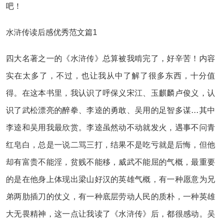
吧！
水浒传读后感优秀范文篇1
四大名著之一的《水浒传》总算被我啃完了，好辛苦！内容
实在太多了，不过，也让我从中了解了很多东西，十分值
得。在这本书里，我认识了呼保义宋江、玉麒麟卢俊义，认
识了武松漂亮的醉拳、李逵的勇敢、吴用的足智多谋…其中
李逵和吴用我最欣赏。李逵虽然动不动就发火，遇事不问青
红皂白，总是一说二骂三打，结果不是吃亏就是后悔，但他
却有富贵不能淫，贫贱不能移，威武不能屈的气概，最重要
的是在他身上体现出梁山好汉的英雄气概，有一种愿意为兄
弟两肋插刀的仗义，有一种底层劳动人民的质朴，一种英雄
大无畏精神，这一点让我读了《水浒传》后，都很感动。吴