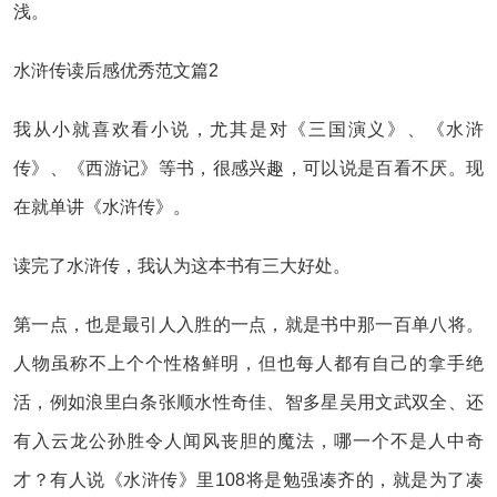
浅。
水浒传读后感优秀范文篇2
我从小就喜欢看小说，尤其是对《三国演义》、《水浒
传》、《西游记》等书，很感兴趣，可以说是百看不厌。现
在就单讲《水浒传》。
读完了水浒传，我认为这本书有三大好处。
第一点，也是最引人入胜的一点，就是书中那一百单八将。
人物虽称不上个个性格鲜明，但也每人都有自己的拿手绝
活，例如浪里白条张顺水性奇佳、智多星吴用文武双全、还
有入云龙公孙胜令人闻风丧胆的魔法，哪一个不是人中奇
才？有人说《水浒传》里108将是勉强凑齐的，就是为了凑