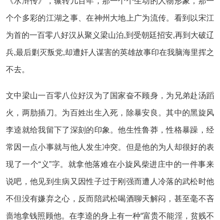
《水浒传》，辗转几百年，那一个个生动的人物形象，那一
个个多彩的江湖之事、在神州大地上广为流传。看到以宋江
为首的一百零八好汉从聚义梁山泊,到受朝廷招安,再到大破辽
兵,最后剿灭叛党,却遭奸人谋害的英雄故事印在我脑海里挥之
不去。
文中梁山一百零八位好汉为了国家奋不顾身，为兄弟赴汤蹈
火，两肋插刀。为百姓出生入死，除暴安良。其中的黑旋风
李逵就给我留下了深刻的印象。他生性鲁莽，性格暴躁，经
常因一点小事就与他人发生冲突。但是他的为人却很好的表
现了一个“义”字。就拿他落难在小旋风柴进庄中的一件事来
说吧，他见到生病又因性子过于刚强而遭人冷落的武松时他
不但没有嫌弃之心，反而陪武松喝酒聊天解闷，甚至毫不吝
啬地拿钱照顾他。在李逵的身上有一种“富贵不能淫，贫贱不