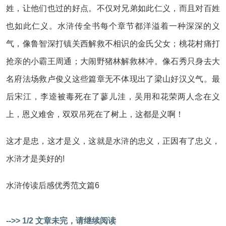
姓，让他们也过的好点。不仅对兄弟如此仁义，而且对百姓
也如此仁义。水浒传全书每个章节都洋溢着一种深深的义
气，像鲁智深打镇关西解救不相识的金氏父女；桃花村痛打
抢亲的小霸王周通；大闹野猪林解救林冲。像石秀只身去大
名府法场救卢俊义这些篇章无不体现出了梁山好汉义气。最
后宋江，李逵被毒死在了蓼儿洼，吴用和花荣两人念在义
上，恩义难舍，双双吊死在了树上，这都是义啊！
这才是忠，这才是义，这就是水浒的忠义，正因有了忠义，
水浒才是美好的!
水浒传读后感优秀范文篇6
-->> 1/2 文章未完，请继续阅读