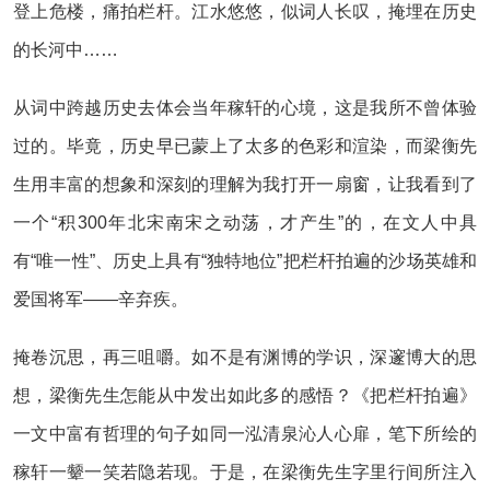
登上危楼，痛拍栏杆。江水悠悠，似词人长叹，掩埋在历史
的长河中……
从词中跨越历史去体会当年稼轩的心境，这是我所不曾体验
过的。毕竟，历史早已蒙上了太多的色彩和渲染，而梁衡先
生用丰富的想象和深刻的理解为我打开一扇窗，让我看到了
一个“积300年北宋南宋之动荡，才产生”的，在文人中具
有“唯一性”、历史上具有“独特地位”把栏杆拍遍的沙场英雄和
爱国将军——辛弃疾。
掩卷沉思，再三咀嚼。如不是有渊博的学识，深邃博大的思
想，梁衡先生怎能从中发出如此多的感悟？《把栏杆拍遍》
一文中富有哲理的句子如同一泓清泉沁人心扉，笔下所绘的
稼轩一颦一笑若隐若现。于是，在梁衡先生字里行间所注入