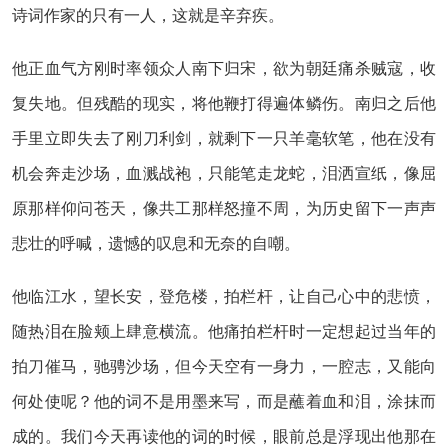
诗词作家的只有一人，这就是辛弃疾。
他正血气方刚时率领众人南下归宋，欲为朝廷痛杀贼寇，收
复失地。但残酷的现实，将他鞭打得遍体鳞伤。南归之后他
手里立即失去了刚刀利剑，就剩下一只羊毫软笔，他在没有
机会奔走沙场，血溅战袍，只能笔走龙蛇，泪洒宣纸，像屈
原那样仰问苍天，像共工那样怒撞不周，为历史留下一声声
悲壮的呼喊，遗憾的叹息和无奈的自嘲。
他临江水，望长安，登危楼，拍栏杆，让自己心中的悲愤，
随热泪在脸颊上肆意横流。他痛拍栏杆时一定想起过当年的
拍刀催马，驰骋沙场，但今天空有一身力，一腔志，又能向
何处使呢？他的词不是用墨来写，而是蘸着血和泪，涂抹而
成的。我们今天再读他的词的时候，眼前总是浮现出他那在