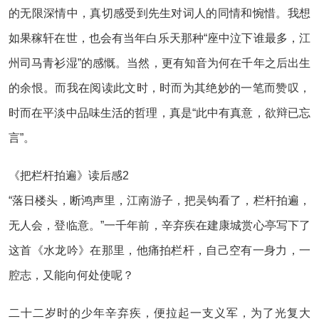
的无限深情中，真切感受到先生对词人的同情和惋惜。我想
如果稼轩在世，也会有当年白乐天那种“座中泣下谁最多，江
州司马青衫湿”的感慨。当然，更有知音为何在千年之后出生
的余恨。而我在阅读此文时，时而为其绝妙的一笔而赞叹，
时而在平淡中品味生活的哲理，真是“此中有真意，欲辩已忘
言”。
《把栏杆拍遍》读后感2
“落日楼头，断鸿声里，江南游子，把吴钩看了，栏杆拍遍，
无人会，登临意。”一千年前，辛弃疾在建康城赏心亭写下了
这首《水龙吟》在那里，他痛拍栏杆，自己空有一身力，一
腔志，又能向何处使呢？
二十二岁时的少年辛弃疾，便拉起一支义军，为了光复大