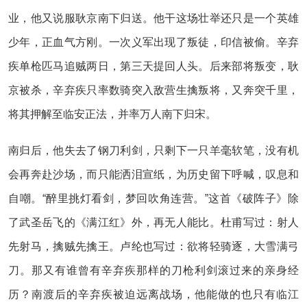
业，他又说服耿京南下归送。他干这场壮举还只是一个英雄
少年，正血气方刚。一次义军出现了叛徒，印信被偷。辛弃
疾单枪匹马追贼两日，第三天提回人头。后来部将叛变，耿
京被杀，辛弃疾只率数骑突入敌营生擒叛将，又奔突千里，
将其押解至临安正法，并率万人南下归宋。
南归后，他失去了钢刀利剑，只剩下一只羊毫软笔，没有机
会再奔赴沙场，而只能洒泪宣纸，为历史留下呼喊，叹息和
自嘲。“醉里挑灯看剑，梦回吹角连营。”这首《破阵子》除
了武圣岳飞的《满江红》外，再无人能比。杜甫写过：射人
先射马，擒贼先擒王。卢纶也写过：欲将轻骑逐，大雪满弓
刀。那又有谁曾有辛弃疾那样的刀枪利剑滚过来的亲身经
历？南渡后的辛弃疾被迫远离战场，他能做的也只有临江