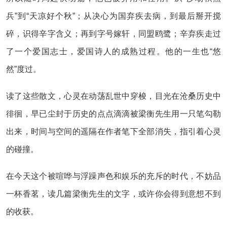
兵”到“天凉好个秋”；从决心为国弃疾去病，到最后掰开搅
碎，识得辛字含义；再到字号嫁轩，同盟鸥鹭；辛弃疾走过
了一个爱国志士，爱国诗人的成熟过程。他的一生也“悠
然”度过。
读了这些散文，心灵在动荡乱世中穿梭，目光在沧桑历史中
徘徊，早已尘封于历史的点点滴滴被梁衡先生用一只笔勾勒
出来，时间与空间的遥隔在作者笔下全部消失，指引着心灵
的碰撞。
在今天这个被喧哗与浮躁声色和娱乐的充斥的时代，不妨品
一杯香茗，读几篇梁衡先生的文字，或许你会得到意想不到
的收获。