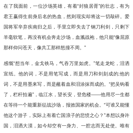
在了我面前，一位沙场英雄，有着“封狼居胥”的壮志，有为
君王赢得生前身后名的热血，然则现实却将这一切敲碎。爱
国将军辛弃疾南归之后，手里立即失去了钢刀利剑，只剩下
羊毫软笔，再没有机会奔走沙场，血溅战袍，他只能“像屈原
那样仰问苍天，像共工那样怒撞不周。”
感慨“想当年，金戈铁马，气吞万里如虎。”笔走龙蛇，泪洒
宣纸。他的词，不是用笔写成，而是用刀和剑刻成的;他的
词，不是用墨来写，而是蘸着血和泪涂抹而成的。“把吴钩看
了，栏杆拍遍”，临江水，望长安，登危楼——他用尽一生都
在等待一个能重新征战沙场，报效国家的机会。“可谁又能懂
他这个游子，实际上有着亡国浪子的悲愤之心？”本想以身许
国，泪洒大漠，如今却空有一身力、一腔志而无处使。唯有