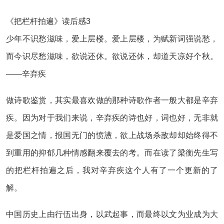
《把栏杆拍遍》读后感3
少年不识愁滋味，爱上层楼。爱上层楼，为赋新词强说愁，
而今识尽愁滋味，欲说还休。欲说还休，却道天凉好个秋。
——辛弃疾
做诗歌鉴赏，其实最喜欢做的那种诗歌作者一般大都是辛弃
疾。因为对于我们来说，辛弃疾的诗也好，词也好，无非就
是爱国之情，报国无门的愤懑，欲上战场杀敌却却始终得不
到重用的抑郁几种情感翻来覆去的考。而在读了梁衡先生写
的把栏杆拍遍之后，我对辛弃疾这个人有了一个更新的了
解。
中国历史上由行伍出身，以武起事，而最终以文为业成为大