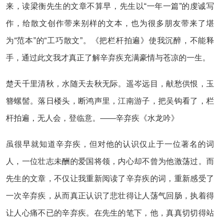
来，读梁衡先生的文章不算早，先生以“一年一篇”的虔诚写
作，给散文创作带来别样的文本，也为很多朋友带来了堪
为“范本”的“工巧散文”。《把栏杆拍遍》使我沉醉，不能释
手，通过此文我才真正了解辛弃疾充满豪情与苍凉的一生。
楚天千里清秋，水随天去秋无际。遥岑远目，献愁供恨，玉
簪螺髻。落日楼头，断鸿声里，江南游子，把吴钩看了，栏
杆拍遍，无人会，登临意。——辛弃疾《水龙吟》
虽很早就知道辛弃疾，但对他的认识仅止于一位著名的词
人，一位壮志未酬的爱国将领，内心却不曾为他激荡过。而
先生的文章，不仅让我重新阅读了辛弃疾的词，重新感受了
一次辛弃疾，从而真正认识了悲壮得让人荡气回肠，执着得
让人心痛不已的辛弃疾。在先生的笔下，他，真真切切得站