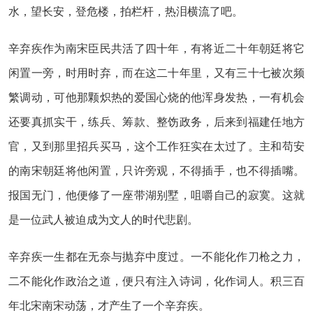
水，望长安，登危楼，拍栏杆，热泪横流了吧。
辛弃疾作为南宋臣民共活了四十年，有将近二十年朝廷将它
闲置一旁，时用时弃，而在这二十年里，又有三十七被次频
繁调动，可他那颗炽热的爱国心烧的他浑身发热，一有机会
还要真抓实干，练兵、筹款、整饬政务，后来到福建任地方
官，又到那里招兵买马，这个工作狂实在太过了。主和苟安
的南宋朝廷将他闲置，只许旁观，不得插手，也不得插嘴。
报国无门，他便修了一座带湖别墅，咀嚼自己的寂寞。这就
是一位武人被迫成为文人的时代悲剧。
辛弃疾一生都在无奈与抛弃中度过。一不能化作刀枪之力，
二不能化作政治之道，便只有注入诗词，化作词人。积三百
年北宋南宋动荡，才产生了一个辛弃疾。