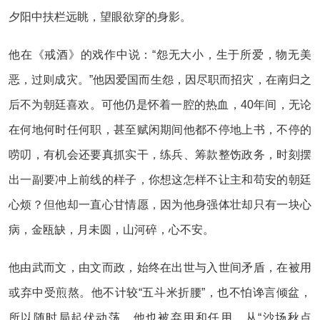
夕阳中扶栏远眺，望眼欲穿的身影。
他在《戒酒》的戏作中说：“怨无大小，生于所爱，物无美
恶，过则成灾。”他因爱国而生怨，因尽职而招灾，在南归之
后不为朝廷喜欢。可他仍是怀着一腔的热血，40年间，无论
在何地何时任何职，甚至赋闲期间他都不停地上书，不停的
唠叨，有机会还要真抓实干，练兵、筹款整饬政务，时刻摆
出一副要冲上前线的样子，你想这怎样不让主和苟安的朝廷
心烦？但他却一直心甘情愿，因为他身强体壮却只有一块心
病，金瓯缺，月未圆，山河碎，心不安。
他由武而文，由文而政，始终在出世与入世间矛盾，在被用
或弃中受煎熬。他不计较“五斗米折腰”，也不怕谗言倾盆，
所以随时局起伏动荡，他也被弃用和任用。从“沙场秋点