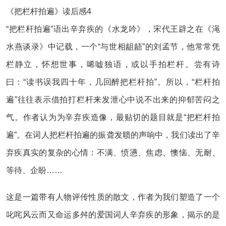
《把栏杆拍遍》读后感4
“把栏杆拍遍”语出辛弃疾的《水龙吟》，宋代王辟之在《渑
水燕谈录》中记载，一个“与世相龃龉”的刘孟节，他常常凭
栏静立，怀想世事，唏嘘独语，或以手拍栏杆。尝有诗
曰：“读书误我四十年，几回醉把栏杆拍”。所以，“栏杆拍
遍”往往表示借拍打栏杆来发泄心中说不出来的抑郁苦闷之
气。作者认为为辛弃疾造像，最贴切的题目就是“把栏杆拍
遍”。在词人把栏杆拍遍的振聋发聩的声响中，我们读出了辛
弃疾真实的复杂的心情：不满、愤懑、焦虑、懊恼、无耐、
等待、企盼……
这是一篇带有人物评传性质的散文，作者为我们塑造了一个
叱咤风云而又命运多舛的爱国词人辛弃疾的形象，揭示的是