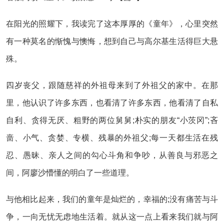
在阳光的照耀下，我读完了这本厚厚的《童年》，心里突然
有一种莫名的惭愧与懊悔，想到自己与高尔基生活得巨大悬
殊。
四岁丧父，跟随慈祥的外祖母来到了外祖父的家中。在那
里，他认识了许多东西，也看清了许多东西，他看清了自私
自利、贪得无厌、粗野的两位舅舅;朴实的朋友“小茨冈”;吝
啬、小气、贪婪、专横、残暴的外祖父;每一天都生活在残
忍、愚昧、亲人之间的勾心斗角和争吵，从善良与邪恶之
间，阿廖沙懵懂的明白了一些道理。
与他相比起来，我们的童年是灿烂的，幸福的;没有痛苦与斗
争，一向无忧无虑地生活着。就从这一点上看来我们就与阿