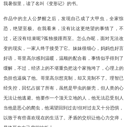
我暑假里，读了名叫《变形记》的书。
作品中的主人公梦醒之后，发现自己成了大甲虫，全家惊
恐，绝望至极。在我看来，没有比这更绝望的事情了，不
过，还没有结束呢?孤独接踵而至。怎么办呢，面对无法改
变的现实，一家人终于接受了它。妹妹很细心，妈妈也好言
好语，哥里高尔感到温暖，温顺的配合着，事情似乎得到了
缓解，不过，经济上的不堪重负把这个家拖垮了，心理上的
负担也逼疯了他。哥里高尔想克制，却又克制不了。理智已
经失控，回忆占据了所有，虽然是甲虫的躯壳，但人类的心
无法让他逃避。他要作一个顶天立地的人，他无法忍受别人
当他是恶心的爬虫，他渴望回到过去!但对过去又十分恐惧，
以致于有些喜欢现在的生活了。矛盾的交织让他心力交瘁，