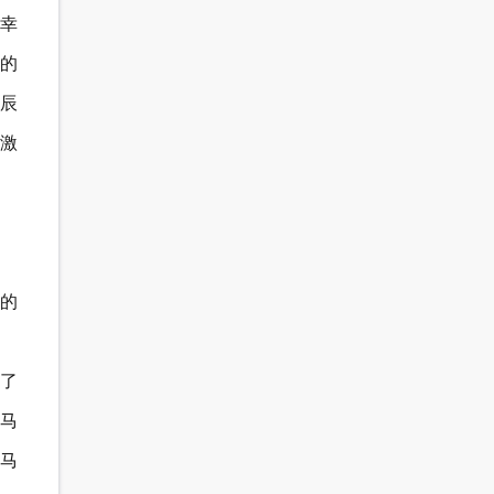
件幸
的
时辰
激
的
了
马
马