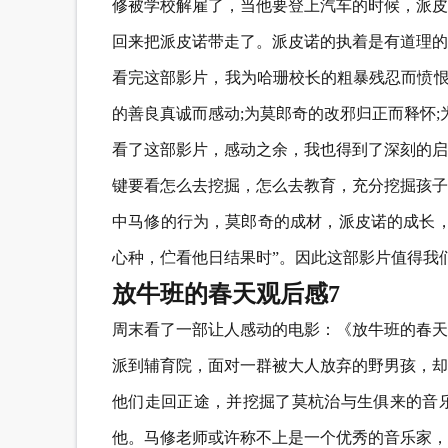
修被学校解雇了，当他要登上汽车的时候，派皮
回来把派皮诺带走了。派皮诺的执着是有道理的
看完这部影片，我为哈珊校长的粗暴残忍而愤恨
的善良真诚而感动;为莫郎奇的改邪归正而释怀
看了这部影片，感动之余，我也得到了深刻的启
键要看怎么去挖掘，怎么去教育，充分挖掘孩子
中马修的行为，莫郎奇的成材，派皮诺的成长，
心种，伫看他日结果时”。因此这部影片值得我
放牛班的春天观后感7
周末看了一部让人感动的电影：《放牛班的春天
派到辅育院，面对一群被大人放弃的野男孩，却
他们走回正途，并挖掘了莫杭治与生俱来的音
他。马修老师或许称不上是一个优秀的音乐家，