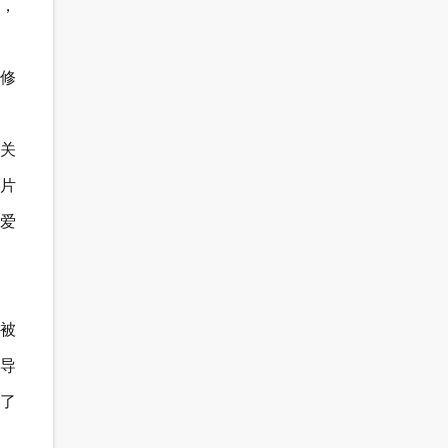
，
马修
关
片
爱
被
导
了