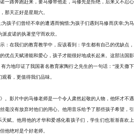
诺一路奔跑赶来，要马修带他走，马修先是拒绝，后来又不忍心
，那天正好是星期六。
;为孩子们曾经不幸的遭遇而惋惜;为孩子们遇到马修而庆幸;为
;为派皮诺的执著坚守而欢欣。
示：在我们的教育教学中，应该看到：学生都有自己的优缺点，
的优点天赋潜能和爱心，孩子才能很好地成长起来。这部法国影
有力地印证了我国著名教育家陶行之先生的一句话：“漫天撒下
们观看，更值得我们品味。
》。影片中的马修老师是一个令人肃然起敬的人物，他怀才不遇
丝毫没有放弃对他们的用心。他用音乐给予了那些孩子希望，引
乐天赋。他用他的才华和爱感化着孩子们，学生们也渐渐喜欢上
但他绝对是个好老师。