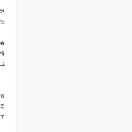
迷
把
会
得
成
被
导
了