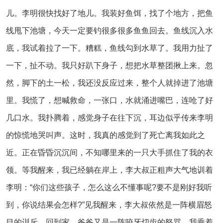
儿。李明很快找好了地儿。我装好鱼饵，找了个地方，把鱼
线甩下池塘，今天一定要钓很多很多鱼鱼回去。鱼线沉入水
底，我试着拉了一下。糟糕，鱼线勾到水草了。我用力扯了
一下，扯不动。我只好趴下身子，想把水草整团揪上来。忽
然，脚下的土一松，我还没反应过来，整个人就掉进了池塘
里。我慌了，想喊救命，一张口，水就涌进嘴巴，连呛了好
几口水。我扑腾着，感觉身子在往下沉，耳边似乎传来李明
的惊慌地哭叫声。这时，我真的感觉到了死亡离我如此之
近。正在昏昏沉沉间，不知哪里来的一只大手抓住了我的衣
领。等我醒来，我已经躺在岸上，李大叔正粗声大气地训着
李明：“你们这些孩子，怎么这么不懂事呢?要不是刚好我听
到，你说结果会怎样?”见我醒来，李大叔依然是一阵横眉怒
目的训斥。回到家，爸爸又是一阵咬牙切齿的怒骂，我垂着