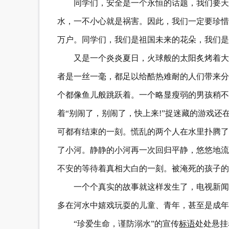
同学们，安全是一个永恒的话题，我们要天
水，一不小心就是祸害。因此，我们一定要珍惜
万户。同学们，我们是祖国未来的花朵，我们是
又是一个炎炎夏日，火球般的太阳炙烤着大
者是一丝一毫，都足以给酷热难耐的人们带来分
个都像鱼儿般跳跃着。一个略显瘦弱的男孩稍不
着“别闹了，别闹了，快上来!”捉迷藏的游戏
可都有结束的一刻。慌乱的两个人在水里扑腾了
了小河。静静的小河再一次回归平静，悠悠地流
不安的等待着真相大白的一刻。被淹死的孩子的
一个个真实的故事就这样发生了，电视新闻
多在河水中嬉戏玩耍的儿童、青年，甚至是成年
“珍爱生命，谨防溺水”的宣传
标语
处处悬挂