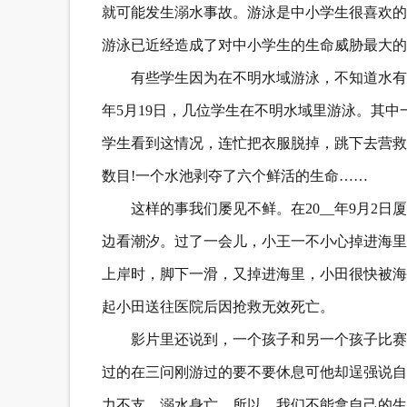
就可能发生溺水事故。游泳是中小学生很喜欢的
游泳已近经造成了对中小学生的生命威胁最大的
有些学生因为在不明水域游泳，不知道水有
年5月19日，几位学生在不明水域里游泳。其
学生看到这情况，连忙把衣服脱掉，跳下去营救
数目!一个水池剥夺了六个鲜活的生命……
这样的事我们屡见不鲜。在20__年9月2
边看潮汐。过了一会儿，小王一不小心掉进海里
上岸时，脚下一滑，又掉进海里，小田很快被海
起小田送往医院后因抢救无效死亡。
影片里还说到，一个孩子和另一个孩子比赛
过的在三问刚游过的要不要休息可他却逞强说自
力不支，溺水身亡，所以，我们不能拿自己的生