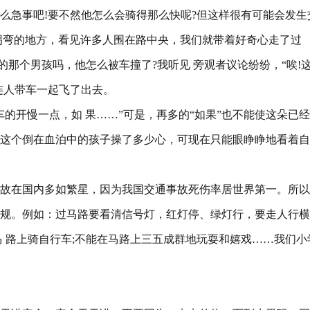
么急事吧!要不然他怎么会骑得那么快呢?但这样很有可能会发生
拐弯的地方，看见许多人围在路中央，我们就带着好奇心走了过
的那个男孩吗，他怎么被车撞了?我听见 旁观者议论纷纷，“唉!
连人带车一起飞了出去。
的开慢一点，如 果……”可是，再多的“如果”也不能使这朵已
这个倒在血泊中的孩子操了多少心，可现在只能眼睁睁地看着自
故在国内多如繁星，因为我国交通事故死伤率居世界第一。所以
规。例如：过马路要看清信号灯，红灯停、绿灯行，要走人行横
马 路上骑自行车;不能在马路上三五成群地玩耍和嬉戏……我们小