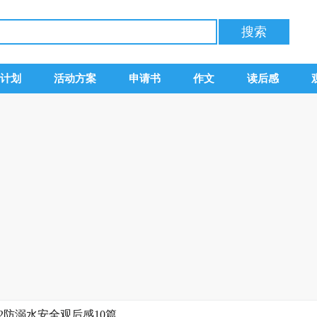
计划
活动方案
申请书
作文
读后感
022防溺水安全观后感10篇