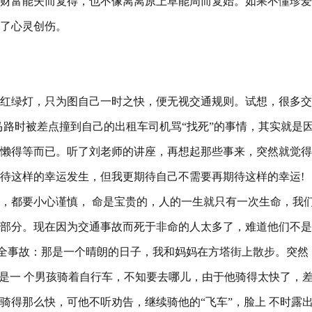
财富能失而复得，也不像离离原上草能周而复始。如果不懂珍爱
了心灵创伤。
红绿灯，只为图自己一时之快，便无视交通规则。试想，很多交
马路时被差点撞到自己的出租车司机骂“找死”的事情，其实就是
懒得等而已。听了刘老师的讲座，再想起那些事来，突然就觉得
待这样的幸运发生，但我更期待自己不需要再期待这样的幸运!
，都要小心谨慎， 命是宝贵的，人的一生就只有一次生命，我
部分。现在因为交通事故而死于非命的人太多了，难道他们不是
安全事故：那是一个晴朗的日子，我和妈妈在方塔街上散步。突然
来是一 个男孩骑着自行车，不知要去哪儿，由于他骑得太快了，
骑得那么快，可他不听劝告，继续骑他的“飞车”，脸上 不时露