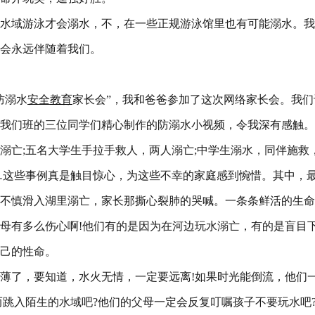
水域游泳才会溺水，不，在一些正规游泳馆里也有可能溺水。我
会永远伴随着我们。
防溺水
安全
教育
家长会”，我和爸爸参加了这次网络家长会。我们
我们班的三位同学们精心制作的防溺水小视频，令我深有感触。
溺亡;五名大学生手拉手救人，两人溺亡;中学生溺水，同伴施救
…这些事例真是触目惊心，为这些不幸的家庭感到惋惜。其中，
不慎滑入湖里溺亡，家长那撕心裂肺的哭喊。一条条鲜活的生命
母有多么伤心啊!他们有的是因为在河边玩水溺亡，有的是盲目
己的性命。
薄了，要知道，水火无情，一定要远离!如果时光能倒流，他们
而跳入陌生的水域吧?他们的父母一定会反复叮嘱孩子不要玩水吧