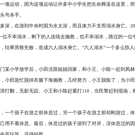
一项运动，因为这项运动让许多中小学生把生命葬送在这里，所
头号杀手。
多深，在游到中央时因为水太深，而且体力不支而溺水身亡。20
中一位不幸溺水，剩下的人连续去施救，也不幸溺水，路过的一位
，结果营救失败，造成六人溺水身亡。“六人溺水”一个多么惊人
日厦门某小学放学后，小田没跟姐姐回家，和小王、小陈一起到凤
，小田急忙脱掉衣服下海施救，几经努力，小王脱险了，当小田
浪打翻，无影无踪。小王和小陈赶紧打110，当民警赶到现场，
，一个孩子在游之前休息过，另一个孩子在游之前却刚游过，休
己用不着休息。最后，休息过的孩子游到了对岸，没休息过的因
命开玩笑，逞强好胜。