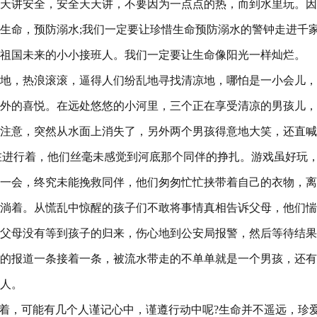
天讲安全，安全天天讲，不要因为一点点的热，而到水里玩。因
生命，预防溺水;我们一定要让珍惜生命预防溺水的警钟走进千
祖国未来的小小接班人。我们一定要让生命像阳光一样灿烂。
地，热浪滚滚，逼得人们纷乱地寻找清凉地，哪怕是一小会儿，
外的喜悦。在远处悠悠的小河里，三个正在享受清凉的男孩儿，
注意，突然从水面上消失了，另外两个男孩得意地大笑，还直喊
还在进行着，他们丝毫未感觉到河底那个同伴的挣扎。游戏虽好玩
一会，终究未能挽救同伴，他们匆匆忙忙挟带着自己的衣物，离
淌着。从慌乱中惊醒的孩子们不敢将事情真相告诉父母，他们惴
父母没有等到孩子的归来，伤心地到公安局报警，然后等待结果
的报道一条接着一条，被流水带走的不单单就是一个男孩，还有
人。
着，可能有几个人谨记心中，谨遵行动中呢?生命并不遥远，珍