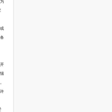
为
家
或
各
，
开
惴
。
许
爱