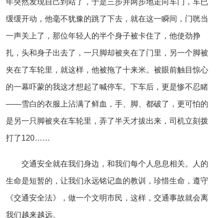
年突然发现自己到站了，于是三步并两步地走向车门，车已
缓缓开动，他毫不犹豫的跳了下去，就在这一瞬间，门咣当
一声关上了，那位年轻人的半个身子被卡住了，他使劲挣
扎，头和身子出去了，一只脚却被夹在了门里，另一个脚被
夹在了车轮里，就这样，他被拖了十来米。被眼前触目惊心
的一幕吓蒙的我这才想起了喊停车。下车后，更是惨不忍睹
——雪白的衣服上沾满了鲜血，手、脚、都破了，更可怕的
是另一只脚被夹在车轮里，弄了半天才拔出来，司机立刻拨
打了120……
交通安全就在我们身边，和我们每个人息息相关。人的
生命是短暂的，让我们永远铭记血的教训，珍惜生命，遵守
《交通安全法》，做一个文明市民，这样，交通事故就会离
我们越来越远。