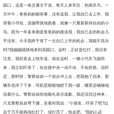
园口，这是一条交通主干道。每天人来车往，热闹非凡。一
天中午，爸爸妈妈都有事，没有送我，让我自己去上学。我
背着小书包，连蹦带跳地跑着，就像一只重新获得自由的小
鸟。因为一年多来都是爸爸妈妈接送我，我自己走的机会几
乎没有。今天我终于有了一次自己上学的机会，我能不高兴
吗?我蹦蹦跳跳地来到花园口。这时，正好是红灯，我没有
注意。我径直走上快车道。就在这时，一辆小汽车飞驰而
来，我立刻吓呆了，站在路中央一动不动，不知所措。说时
迟，那时快，警察叔叔一个箭步冲上去，把我抱了回来。那
辆车也停了下来，司机恶狠狠地瞪了我一眼，嘴里还喃喃地
说着什么。警察叔叔给他敬礼表示道歉。我还没回过神来，
只见警察叔叔弯下腰，笑着对我说：“小朋友，吓坏了吧?以
后千万不能再闯红灯了。绿灯亮了，快走吧。”我的心还