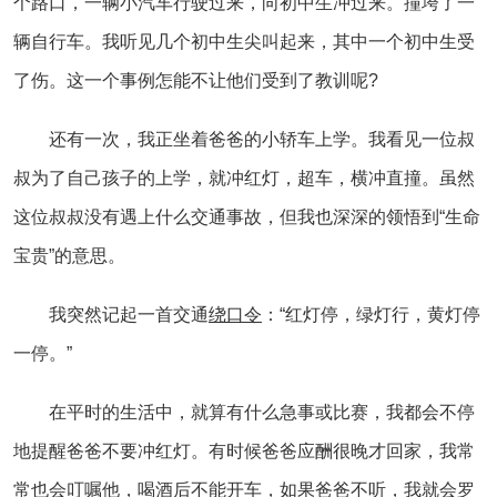
个路口，一辆小汽车行驶过来，向初中生冲过来。撞垮了一
辆自行车。我听见几个初中生尖叫起来，其中一个初中生受
了伤。这一个事例怎能不让他们受到了教训呢?
还有一次，我正坐着爸爸的小轿车上学。我看见一位叔
叔为了自己孩子的上学，就冲红灯，超车，横冲直撞。虽然
这位叔叔没有遇上什么交通事故，但我也深深的领悟到“生命
宝贵”的意思。
我突然记起一首交通
绕口令
：“红灯停，绿灯行，黄灯停
一停。”
在平时的生活中，就算有什么急事或比赛，我都会不停
地提醒爸爸不要冲红灯。有时候爸爸应酬很晚才回家，我常
常也会叮嘱他，喝酒后不能开车，如果爸爸不听，我就会罗