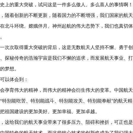
史上的重大突破，试问这是一件多么傲人、多么喜人的事情啊！
，随着创新的不断更新，随着国力的不断增强，我们国家的航天
在北斗环绕、嫦娥伴月、神州起航的伟大态势下，我们也真切体
。
一次次取得重大突破的背后，这是无数航天人坚持不懈、勇于创
、探秘传奇的浩瀚宇宙是我们不懈的追求，而发展航天事业、打
的梦想。
可以体会到：
会孕育伟大的精神，而伟大的精神会衍生伟大的变革。中国航天
“特别能吃苦、特别能战斗、特别能攻关、特别能奉献”的航天精
把祖国建设的更加美好、更加幸福、更加卓越。
，这给我们的航天事业带来了很多压力、阻碍和挫折，可正也是
中国特色的航天技术，而这些核心技术的创新也成为了我们强大