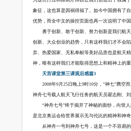
象征，这也算是因祸得福了。如今中国拥有了自
优势，而全中文的操控页面也再一次说明了中国
勇于创新、敢于创新、努力创新是我们航天
创新、大众创业的趋势，只有这样我们才不会陷
弃、热爱国家、无私奉献等美好品质也是航天精
神，唯有这样我们才能取得思想上和精神上的重
天宫课堂第三课观后感篇3
2008年9月25日晚上9时10分，“神七
神舟七号载人航天飞行任务的航天员翟志刚、刘
“神舟七号”终于揭开了神秘的面纱，向世
是北京奥运会给世界展示无与伦比的精神和神奇
从神舟一号到神舟七号，这是一个不容易的