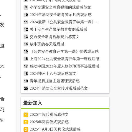
小学交通安全教育视频的观后感范文
人
2024年消防安全教育警示片的观后感
2024最新《公共安全教育开学第一课》观后感
们发
关于安全生产警示教育案例观后感
交通安全教育视频观后感范文
放牛班的春天观后感
遨
《公共安全教育开学第一课》优秀观后感
上海2024公共安全教育开学第一课观后感
感动中国2023年度人物刘玲琍事迹观后感
不
2024神州十八号观后感范文
骨
青年挺膺担当主题团课观后感
2024年消防安全宣传片观后感范文
合
最新加入
习
2025年阅兵观后感作文
在
2025年阅兵仪式观后感
2025年9月3日阅兵仪式观后感