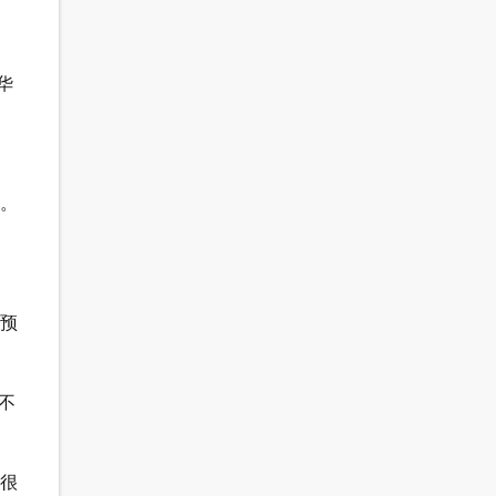
华
。
神
预
不
很