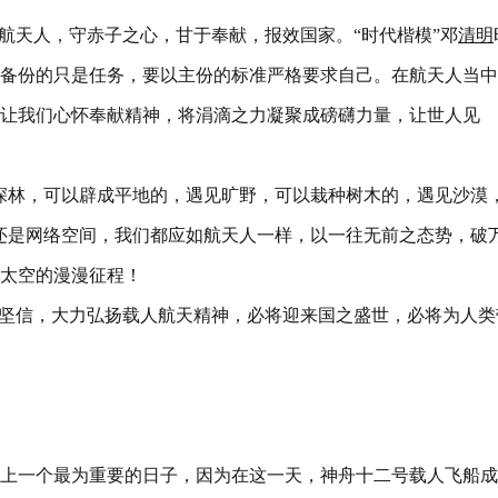
如航天人，守赤子之心，甘于奉献，报效国家。“时代楷模”邓
清明
备份的只是任务，要以主份的标准严格要求自己。在航天人当中
让我们心怀奉献精神，将涓滴之力凝聚成磅礴力量，让世人见
深林，可以辟成平地的，遇见旷野，可以栽种树木的，遇见沙漠
还是网络空间，我们都应如航天人一样，以一往无前之态势，破
太空的漫漫征程！
们坚信，大力弘扬载人航天精神，必将迎来国之盛世，必将为人类
中国历史上一个最为重要的日子，因为在这一天，神舟十二号载人飞船