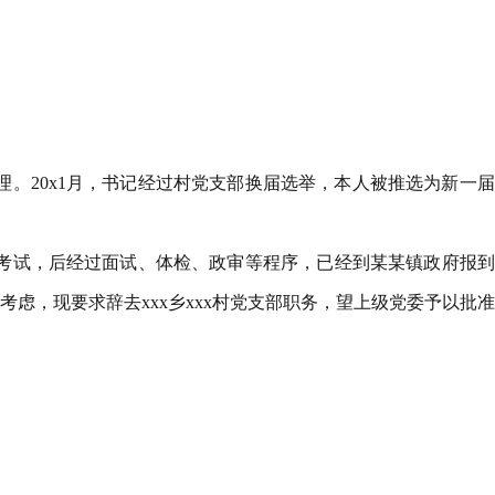
任助理。20x1月，书记经过村党支部换届选举，本人被推选为新一
招录考试，后经过面试、体检、政审等程序，已经到某某镇政府报
虑，现要求辞去xxx乡xxx村党支部职务，望上级党委予以批