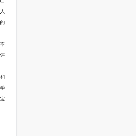
己
人
的
还不
评
习和
学
宝