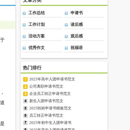
文章分类
工作总结
申请书
工作计划
读后感
活动方案
观后感
于
优秀作文
祝福语
热门排行
2025年高中入团申请书范文
公司离职申请书范文
，
企业员工转正申请书范文
新生入团申请书范文
道
2025转岗申请书模板范文
员工转正申请书范文
2025年初中生入团申请书
是
2025年高中入团申请书范文