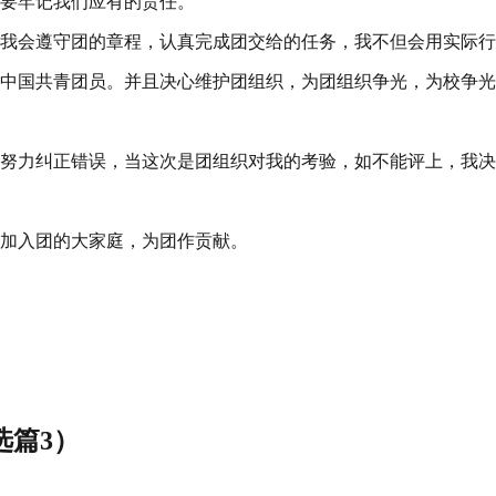
要牢记我们应有的责任。
我会遵守团的章程，认真完成团交给的任务，我不但会用实际行
中国共青团员。并且决心维护团组织，为团组织争光，为校争光
努力纠正错误，当这次是团组织对我的考验，如不能评上，我决
加入团的大家庭，为团作贡献。
选篇3）