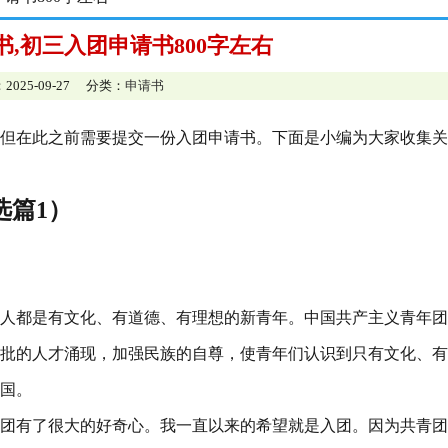
,初三入团申请书800字左右
2025-09-27 分类：
申请书
但在此之前需要提交一份入团申请书。下面是小编为大家收集关
选篇1）
人都是有文化、有道德、有理想的新青年。中国共产主义青年团
批的人才涌现，加强民族的自尊，使青年们认识到只有文化、有
国。
团有了很大的好奇心。我一直以来的希望就是入团。因为共青团