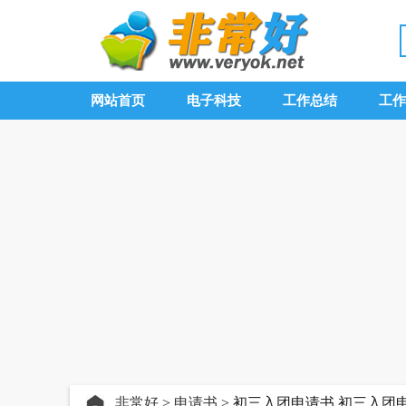
网站首页
电子科技
工作总结
工作
非常好
>
申请书
> 初三入团申请书,初三入团申