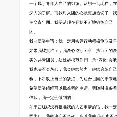
一个属于青年人自己的组织。从初一到现在，在
深入的了解。而我对入团的心就更加热切了。我
主义青年团。我要从现在开始不断地锻炼自己，
团。
我向团委申请：我一定用实际行动积极争取及早
如果我被批准了，我决心遵守团章，执行团的决
实的共青团员，处处起模范作用，为“四化”贡
我也决不会灰心，我会继续努力，继续磨练自己
验，不断改正自己的缺点，为迎合祖国的未来建
希望团委组织可以批准我的申请。我随时准备着
信我，我一定会做到的！
如果团组织没有批准我的入团申请的话，我一定
团为止。我的决心不会变，所以我的.信心也不