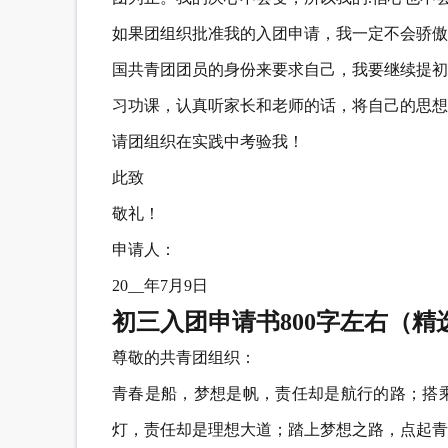
如果团组织批准我的入团申请，我一定不会骄傲
国共青团团员的身份来要求自己，我要继续提初
习功课，认真听家长和老师的话，将自己的思想
请团组织在实践中考验我！
此致
敬礼！
申请人：
20__年7月9日
初三入团申请书800字左右（精
尊敬的共青团组织：
青春是船，梦想是帆，责任却是航行的路；搭
灯，责任却是理想大道；踏上梦想之路，点起青