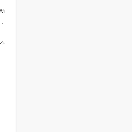
动
，
不