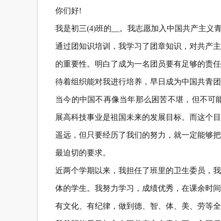
你们好!
我是初三(4)班的__。我志愿加入中国共产主义
通过团知识培训，我学习了团章知识，对共产主
的重要性。明白了成为一名团员要有足够的责任
待着组织能对我进行培养，早日成为中国共青团
当今的中国不再像当年那么困苦不堪，但不可能
展高科技事业是祖国未来的发展目标。而这个目
遥远，但只要经历了我们的努力，就一定能够把
最迫切的要求。
近两个学期以来，我担任了班里的卫生委员，我
体的学生。我努力学习，成绩优秀，在课余时间
有文化、有纪律，做到德、智、体、美、劳等全