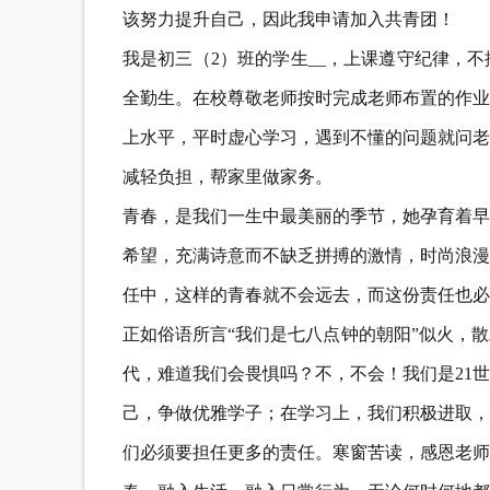
该努力提升自己，因此我申请加入共青团！
我是初三（2）班的学生__，上课遵守纪律，
全勤生。在校尊敬老师按时完成老师布置的作业
上水平，平时虚心学习，遇到不懂的问题就问老
减轻负担，帮家里做家务。
青春，是我们一生中最美丽的季节，她孕育着早
希望，充满诗意而不缺乏拼搏的激情，时尚浪漫
任中，这样的青春就不会远去，而这份责任也必
正如俗语所言“我们是七八点钟的朝阳”似火，
代，难道我们会畏惧吗？不，不会！我们是21
己，争做优雅学子；在学习上，我们积极进取，
们必须要担任更多的责任。寒窗苦读，感恩老师