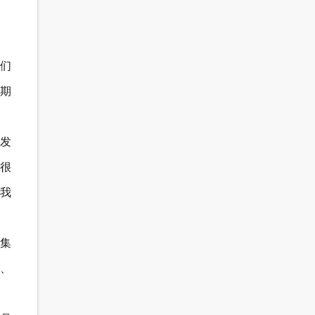
们
期
发
很
我
集
、