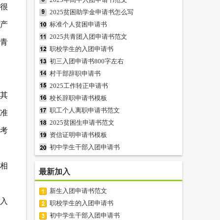
很
2025贫困助学金申请书怎么写
产
标准个人贫困申请书
2025共青团入团申请书范文
青
职校学生的入团申请书
初三入团申请书800字左右
村干部辞职申请书
2025工作转正申请书
其
校长辞职申请书模板
职工个人离职申请书范文
批准
2025贫困生申请书范文
考
资信证明申请书模板
初中学生干部入团申请书
相
最新加入
新生入团申请书范文
入
职校学生的入团申请书
初中学生干部入团申请书