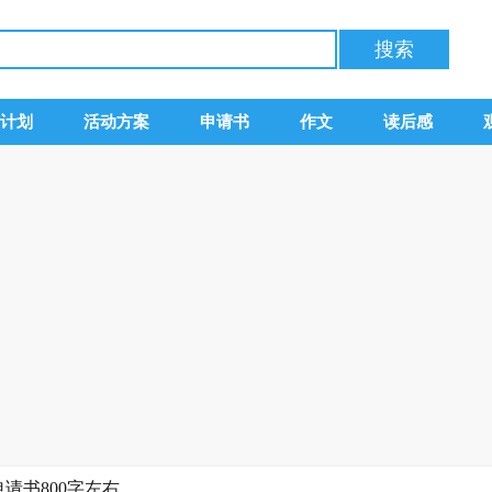
计划
活动方案
申请书
作文
读后感
请书800字左右