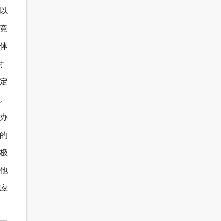
以
竞
体
时
定
。
办
的
极
他
应