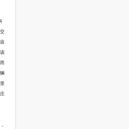
科
交
亩
该
而
辆
里
庄
，