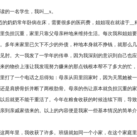
就读的一名学生，我叫__x。
迈的奶奶常年卧病在床，需要很多的医药费，姐姐现在就读于__
里负担沉重，家里只靠父母亲种地来维持生活。每次我和姐姐要
。多年来家里已欠下不少的外债，种地本身就不挣钱，就那么几
见肘。大一我发了一学年的传单，因为我深刻的意识到自己也应
来的物价上涨让我发现努力赚来的那点钱根本帮不了多大的忙，
里打了一个电话之后得知：母亲从田里回家时，因为天黑她被一
还是肩膀骨折并断了两根肋骨。母亲的伤让原本就负担沉重的家
以后就更不能干重活了。今年在粮食收获的时候连续下雨，导致
亲到亲戚家借来的。以上的内容便是我家一些基本情况的简单介
这两年里，我收获了许多。班级就如同一个小家，在这个家庭里