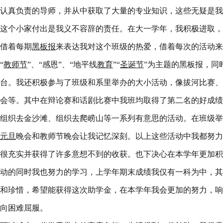
认真负责的导师，并从中获取了大量的专业知识，这些无疑是我
这个小家付出是我义不容辞的责任。在大一学年，我积极进取，
借着每期
黑板报
来表达我对这个班级的热爱，借着每次的活动来
“
教师节
”、“感恩”、“地平线
教育
”“
圣诞节
”为主题的黑板报，同
台。我还积极参与了班级和系里举办的大小活动，像拔河比赛、
会等。其中在辩论赛和话剧比赛中我班均取得了第二名的好成绩
组织去金沙滩、组织去爬崂山等一系列有意思的活动。在班级举
元旦
晚会和教师节晚会让我记忆深刻。以上这些活动中我都努力
很充实并获得了许多意想不到的收获。也下决心在本学年更加积
动的同时我也努力的学习，上学年期末成绩我仅有一科为中，其
和珍惜，希望能获得这次助学金，在本学年我会更加的努力，响
向困难屈服。