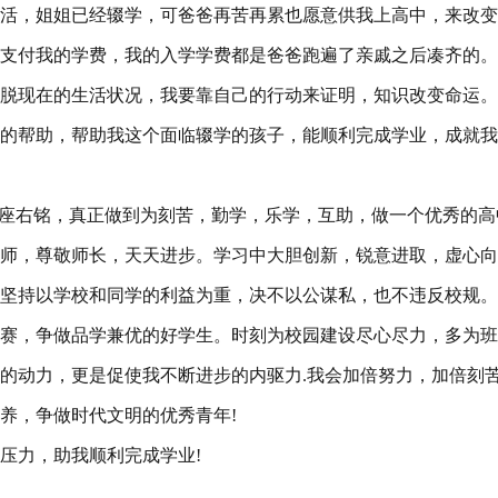
活，姐姐已经辍学，可爸爸再苦再累也愿意供我上高中，来改变
支付我的学费，我的入学学费都是爸爸跑遍了亲戚之后凑齐的。
脱现在的生活状况，我要靠自己的行动来证明，知识改变命运。
的帮助，帮助我这个面临辍学的孩子，能顺利完成学业，成就我
为座右铭，真正做到为刻苦，勤学，乐学，互助，做一个优秀的高
师，尊敬师长，天天进步。学习中大胆创新，锐意进取，虚心向
坚持以学校和同学的利益为重，决不以公谋私，也不违反校规。
赛，争做品学兼优的好学生。时刻为校园建设尽心尽力，多为班
的动力，更是促使我不断进步的内驱力.我会加倍努力，加倍刻
养，争做时代文明的优秀青年!
压力，助我顺利完成学业!