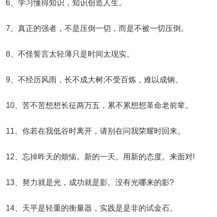
6、学习懂得知识，知识创造人生。
7、真正的强者，不是压倒一切，而是不被一切压倒。
8、不怪誓言太轻薄只是时间太现实。
9、不经历风雨，长不成大树;不受百炼，难以成钢。
10、苦不苦想想长征两万五，累不累想想革命老前辈。
11、你若在我低谷时离开，请别在问我荣耀时回来。
12、忘掉昨天的烦恼。新的一天。用新的态度。来面对!
13、努力就是光，成功就是影。没有光哪来的影?
14、天平是轻重的衡量器，实践是是非的试金石。