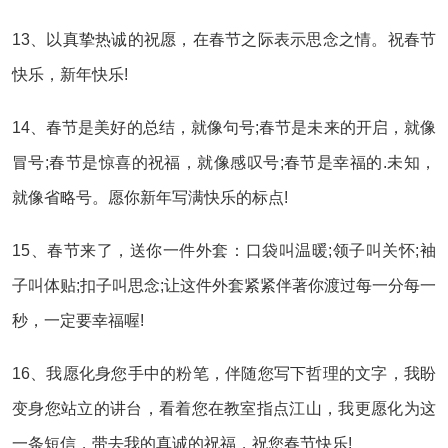
13、以真挚热诚的祝愿，在春节之际表示思念之情。祝春节
快乐，新年快乐!
14、春节是美好的总结，就像句号;春节是未来的开启，就像
冒号;春节是惊喜的祝福，就像感叹号;春节是幸福的.未知，
就像省略号。愿你新年写满快乐的标点!
15、春节来了，送你一件外套：口袋叫温暖;领子叫关怀;袖
子叫体贴;扣子叫思念;让这件外套紧紧伴著你渡过每一分每一
秒，一定要幸福喔!
16、我愿化身您手中的粉笔，伴随您写下哲理的文字，我盼
变身您站立的讲台，看着您在教室指点江山，我更愿化为这
一条短信，带去我的真诚的祝福，祝您春节快乐!