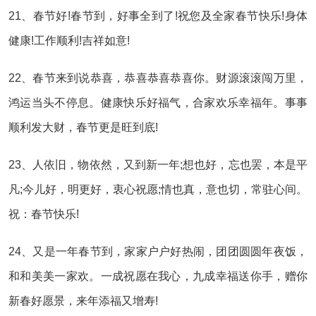
21、春节好!春节到，好事全到了!祝您及全家春节快乐!身体
健康!工作顺利!吉祥如意!
22、春节来到说恭喜，恭喜恭喜恭喜你。财源滚滚闯万里，
鸿运当头不停息。健康快乐好福气，合家欢乐幸福年。事事
顺利发大财，春节更是旺到底!
23、人依旧，物依然，又到新一年;想也好，忘也罢，本是平
凡;今儿好，明更好，衷心祝愿;情也真，意也切，常驻心间。
祝：春节快乐!
24、又是一年春节到，家家户户好热闹，团团圆圆年夜饭，
和和美美一家欢。一成祝愿在我心，九成幸福送你手，赠你
新春好愿景，来年添福又增寿!