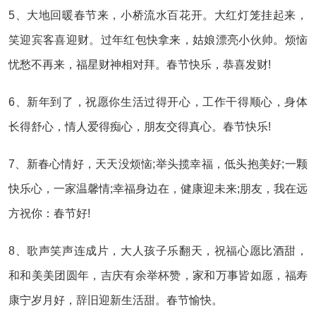
5、大地回暖春节来，小桥流水百花开。大红灯笼挂起来，
笑迎宾客喜迎财。过年红包快拿来，姑娘漂亮小伙帅。烦恼
忧愁不再来，福星财神相对拜。春节快乐，恭喜发财!
6、新年到了，祝愿你生活过得开心，工作干得顺心，身体
长得舒心，情人爱得痴心，朋友交得真心。春节快乐!
7、新春心情好，天天没烦恼;举头揽幸福，低头抱美好;一颗
快乐心，一家温馨情;幸福身边在，健康迎未来;朋友，我在远
方祝你：春节好!
8、歌声笑声连成片，大人孩子乐翻天，祝福心愿比酒甜，
和和美美团圆年，吉庆有余举杯赞，家和万事皆如愿，福寿
康宁岁月好，辞旧迎新生活甜。春节愉快。