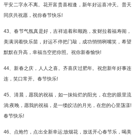
平安二字永不离。花开富贵喜相逢，新年好运喜冲天。普天
同庆共祝愿，祝你春节快乐!
43、春节气氛真是好，吉祥追着和顺跑，发财拉着福寿闹，
美满润着快乐苗，好运不停把门敲，成功悄悄咧嘴笑，希望
默默在升高，幸福当空把你照。祝你新春愉快!
44、新春之庆，人人之喜。齐喜庆过肥年。祝您新年好事连
连，笑口常开。春节快乐!
45、清晨，愿我的祝福，如一抹灿烂的阳光，在您的眼里流
淌;夜晚，愿我的祝福，是一缕皎洁的月光，在您的心里荡漾!
春节快乐!
46、点炮竹，点出全新幸运;放烟花，放送开心春节乐，喝美