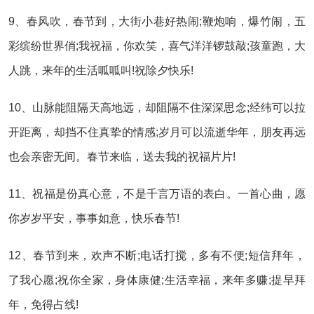
9、春风吹，春节到，大街小巷好热闹;鞭炮响，爆竹闹，五
彩缤纷世界俏;我祝福，你欢笑，喜气洋洋锣鼓敲;孩童跑，大
人跳，来年的生活呱呱叫!祝除夕快乐!
10、山脉能阻隔天高地远，却阻隔不住深深思念;经纬可以拉
开距离，却挡不住真挚的情感;岁月可以流逝华年，朋友再远
也会亲密无间。春节来临，送去我的祝福片片!
11、祝福是份真心意，不是千言万语的表白。一首心曲，愿
你岁岁平安，事事如意，快乐春节!
12、春节到来，欢声不断;电话打搅，多有不便;短信拜年，
了我心愿;祝你全家，身体康健;生活幸福，来年多赚;提早拜
年，免得占线!