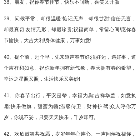
38、朋友，祝你春节佳节，快乐不间断，喜笑又开颜!
39、问候平常，却很温暖;惦记无声，却很甘甜;信任无言，
却最真切;友情无形，却最珍贵;祝福简单，常留心间!愿你春
节愉快，大吉大利!身体健康，万事如意!
40、提个前，赶个早，先来道声春节好;撞好运，遇好事，道
个吉祥和如意。祝你新年拥有新气象，春天拥有春的希望，
幸运之星照又照，生活快乐又美妙!
41、你春节出行，平安是辇，幸福为舆;吉祥华盖，如意执
扇;快乐做旗，甜蜜为幡;温馨侍卫，财神护驾;众人呼你万
岁，你说不妥，只要天天快乐，千岁即可。
42、欢欣鼓舞共祝愿，岁岁年年心连心。一声问候祝福你，