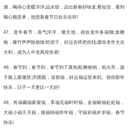
酒，喝得心里暖洋洋;品水饺，品出新春好味道;看短信，看到
顺心顺意来，祝您新春节日欢乐吉祥!
47、龙年春节，喜气洋洋，敬天地，祝你龙年多福顺;放鞭
炮，爆竹声声除烦恼;吃饺子，好运吉祥把你找;愿你龙年大吉
大利，成为人中龙凤佼佼者!
48、春节到，春节到，春节到了真热闹;鞭炮响，焰火亮，孩
子脸上露微笑;庆团圆，送祝福，好运福运皆来到。祝你新年
快乐，日子一天更比一天好!
49、有福藏福家家福，享福见福时时福，金福银福处处福，
大福小福天天福，接福纳福年年福，守福祈福岁岁福。春节
快乐!