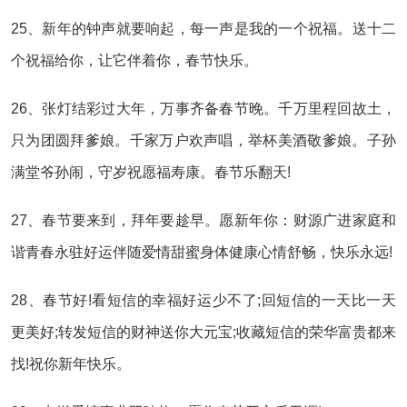
25、新年的钟声就要响起，每一声是我的一个祝福。送十二
个祝福给你，让它伴着你，春节快乐。
26、张灯结彩过大年，万事齐备春节晚。千万里程回故土，
只为团圆拜爹娘。千家万户欢声唱，举杯美酒敬爹娘。子孙
满堂爷孙闹，守岁祝愿福寿康。春节乐翻天!
27、春节要来到，拜年要趁早。愿新年你：财源广进家庭和
谐青春永驻好运伴随爱情甜蜜身体健康心情舒畅，快乐永远!
28、春节好!看短信的幸福好运少不了;回短信的一天比一天
更美好;转发短信的财神送你大元宝;收藏短信的荣华富贵都来
找!祝你新年快乐。