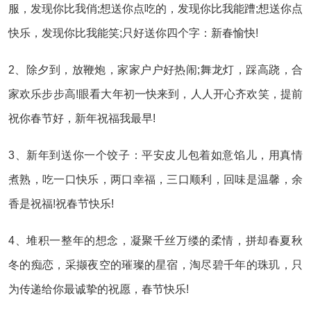
服，发现你比我俏;想送你点吃的，发现你比我能蹧;想送你点
快乐，发现你比我能笑;只好送你四个字：新春愉快!
2、除夕到，放鞭炮，家家户户好热闹;舞龙灯，踩高跷，合
家欢乐步步高!眼看大年初一快来到，人人开心齐欢笑，提前
祝你春节好，新年祝福我最早!
3、新年到送你一个饺子：平安皮儿包着如意馅儿，用真情
煮熟，吃一口快乐，两口幸福，三口顺利，回味是温馨，余
香是祝福!祝春节快乐!
4、堆积一整年的想念，凝聚千丝万缕的柔情，拼却春夏秋
冬的痴恋，采撷夜空的璀璨的星宿，淘尽碧千年的珠玑，只
为传递给你最诚挚的祝愿，春节快乐!