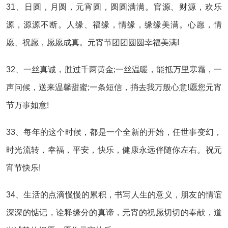
31、日圆，月圆，元宵圆，圆圆满满。官源、财源，欢乐
源，源源不断。人缘、福缘，情缘，缘缘美满。心愿，情
愿、祝愿，愿愿成真。元宵节团团圆圆幸福美满!
32、一丝真诚，胜过千两黄金;一丝温暖，能抵万里寒霜，一
声问候，送来温馨甜蜜;一条短信，捎去我万般心意!愿您元宵
节万事如意!
33、每年的这个时候，都是一个全新的开始，任世事变幻，
时光流转，幸福，平安，快乐，健康永远伴随你左右。祝元
宵节快乐!
34、生活的点滴慢慢的累积，书写人生的意义，朋友的情谊
深深的惦记，诠释缘分的真谛，元宵的祝愿切切的奉献，道