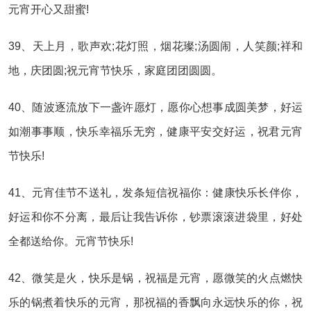
元宵开心又甜蜜!
39、天上月，歌声欢;花灯照，烟花璨;汤圆闹，人笑颜;祥和
地，庆团圆;祝元宵节快乐，家庭团团圆圆。
40、随波逐流放下一盏许愿灯，愿你心想事成圆美梦，好运
如潮事事顺，快乐幸福乐无穷，健康平安交好运，祝君元宵
节快乐!
41、元宵佳节不送礼，发条短信祝福你：健康快乐长伴你，
好运和你不分离，最后让我告诉你，钞票滚滚进袋里，好处
全都送给你。元宵节快乐!
42、微笑是火，快乐是锅，祝福是元宵，愿微笑的火点燃快
乐的锅煮着快乐的元宵，那祝福的香飘向永远快乐的你，祝