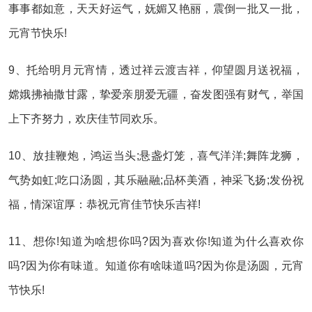
事事都如意，天天好运气，妩媚又艳丽，震倒一批又一批，
元宵节快乐!
9、托给明月元宵情，透过祥云渡吉祥，仰望圆月送祝福，
嫦娥拂袖撒甘露，挚爱亲朋爱无疆，奋发图强有财气，举国
上下齐努力，欢庆佳节同欢乐。
10、放挂鞭炮，鸿运当头;悬盏灯笼，喜气洋洋;舞阵龙狮，
气势如虹;吃口汤圆，其乐融融;品杯美酒，神采飞扬;发份祝
福，情深谊厚：恭祝元宵佳节快乐吉祥!
11、想你!知道为啥想你吗?因为喜欢你!知道为什么喜欢你
吗?因为你有味道。知道你有啥味道吗?因为你是汤圆，元宵
节快乐!