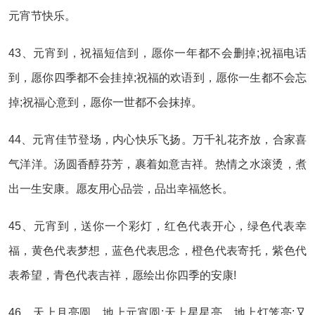
元宵节快乐。
43、元宵到，祝福短信到，愿你一年都不会删掉;祝福电话
到，愿你四季都不会挂掉;祝福的欢语到，愿你一生都不会忘
掉;祝福心意到，愿你一世都不会抹掉。
44、元宵佳节登场，内心快乐飞扬。万千礼花齐放，合家喜
气洋洋。汤圆香醇芬芳，裹着如意吉祥。热情之水滚烫，煮
出一生安康。愿友用心品尝，品出幸福悠长。
45、元宵到，送你一个彩灯，红色代表开心，绿色代表幸
福，黄色代表梦想，蓝色代表思念，橙色代表寄托，紫色代
表希望，青色代表吉祥，愿绘出你四季的安康!
46、天上月亮圆，地上元宵圆;天上星星亮，地上灯笼亮;又