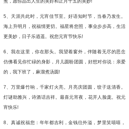
煮，愿你品出人生的美好和正月十五的美妙!
5、天涯共此时，元宵佳节至。好语知时节，当春乃发生。
海上升明月，祝福情更切。福星将您照，事业步步高，生活
更美妙，日子乐逍遥。祝您元宵节快乐!
6、我在这里，你在那头。我望着窗外，伴随着无尽的思念
仿佛看见你忙碌的身影，月儿圆盼团圆，好想对你说：亲爱
的，我下班了，麻溜煮汤圆!
7、万里爆竹响，千家灯火亮。月亮庆团圆，饺子送清香。
灯谜助雅兴，诗酒话吉祥。最喜元宵夜，花开人脸庞。祝元
宵快乐!
8、真诚祝福您：年年都吉利，金钱往外溢，梦里笑嘻嘻，