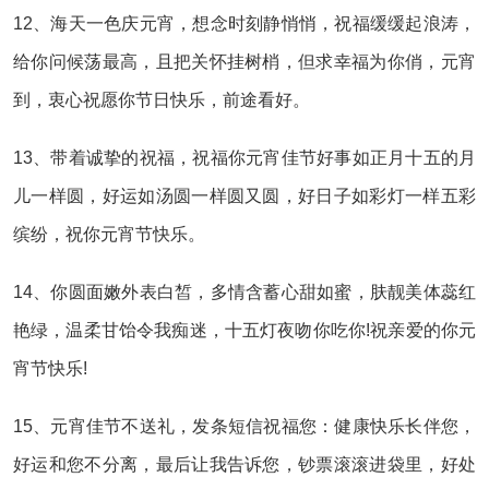
12、海天一色庆元宵，想念时刻静悄悄，祝福缓缓起浪涛，
给你问候荡最高，且把关怀挂树梢，但求幸福为你俏，元宵
到，衷心祝愿你节日快乐，前途看好。
13、带着诚挚的祝福，祝福你元宵佳节好事如正月十五的月
儿一样圆，好运如汤圆一样圆又圆，好日子如彩灯一样五彩
缤纷，祝你元宵节快乐。
14、你圆面嫩外表白皙，多情含蓄心甜如蜜，肤靓美体蕊红
艳绿，温柔甘饴令我痴迷，十五灯夜吻你吃你!祝亲爱的你元
宵节快乐!
15、元宵佳节不送礼，发条短信祝福您：健康快乐长伴您，
好运和您不分离，最后让我告诉您，钞票滚滚进袋里，好处