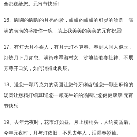
全都送给您。元宵节快乐!
16、圆圆的圆圆的月亮的脸，甜甜的甜甜的鲜灵的汤圆，满
满的满满的盛给你一碗，装上我美美的美美的元宵祝愿!
17、有灯无月不娱人，有月无灯不算春。春到人间人似玉，
灯烧月下月如怠。满街珠翠游村女，沸地笙歌赛社神。不展
芳尊开口笑，如何消得此良辰。
18、送您一颗巧克力的汤圆让您伶牙俐齿!送您一颗芝麻馅的
汤圆让您精打细算!送您一颗花生馅的汤圆让您健健康康!元宵
节快乐!
19、去年元夜时，花市灯如昼。月上柳梢头，人约黄昏后。
今年元夜时，月与灯依旧，不见去年人，泪湿春衫袖。