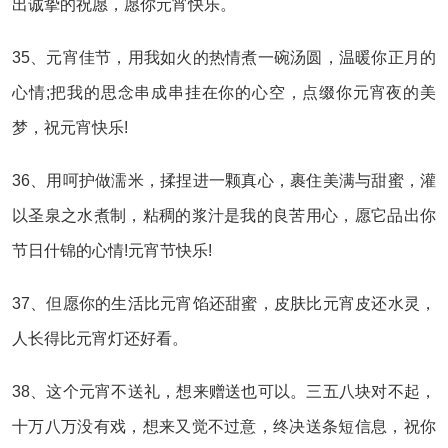
出诚挚的祝愿，愿你元宵快乐。
35、元宵佳节，用我如火的热情煮一碗汤圆，温暖你正月的
心情;把我的思念串成串挂在你的心空，点缀你元宵夜的美
梦，祝元宵快乐!
36、用呵护做濡米，揉捏进一颗真心，裹住美满与甜蜜，灌
以圣泉之水煮制，粘稠的浆汁是我的良苦用心，愿它品出你
节日什锦的心情!元宵节快乐!
37、但愿你的生活比元宵馅还甜蜜，皮肤比元宵皮还水灵，
人长得比元宵灯还好看。
38、这个元宵不送礼，想来赠送也可以。三五八块对不起，
十万八万没有戏，想来又觉不过意，终决送条短信息，祝你