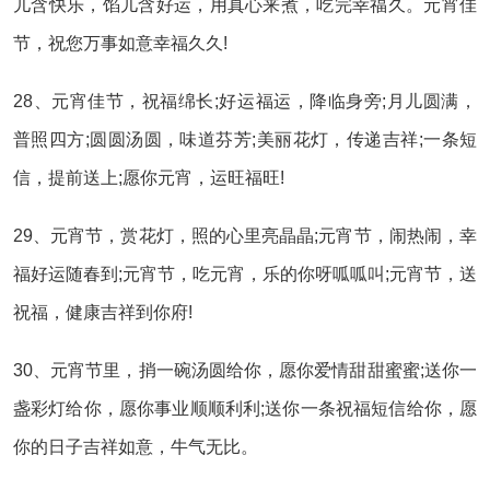
儿含快乐，馅儿含好运，用真心来煮，吃完幸福久。元宵佳
节，祝您万事如意幸福久久!
28、元宵佳节，祝福绵长;好运福运，降临身旁;月儿圆满，
普照四方;圆圆汤圆，味道芬芳;美丽花灯，传递吉祥;一条短
信，提前送上;愿你元宵，运旺福旺!
29、元宵节，赏花灯，照的心里亮晶晶;元宵节，闹热闹，幸
福好运随春到;元宵节，吃元宵，乐的你呀呱呱叫;元宵节，送
祝福，健康吉祥到你府!
30、元宵节里，捎一碗汤圆给你，愿你爱情甜甜蜜蜜;送你一
盏彩灯给你，愿你事业顺顺利利;送你一条祝福短信给你，愿
你的日子吉祥如意，牛气无比。