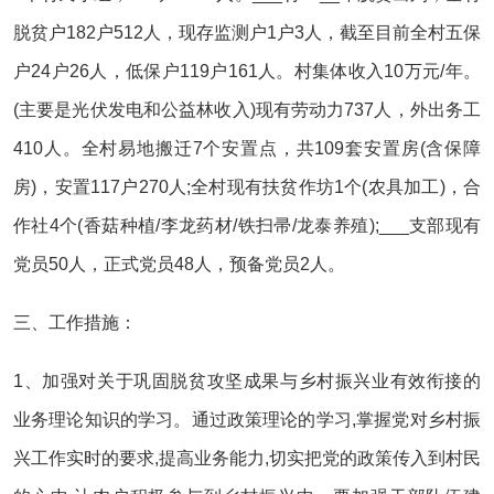
脱贫户182户512人，现存监测户1户3人，截至目前全村五保
户24户26人，低保户119户161人。村集体收入10万元/年。
(主要是光伏发电和公益林收入)现有劳动力737人，外出务工
410人。全村易地搬迁7个安置点，共109套安置房(含保障
房)，安置117户270人;全村现有扶贫作坊1个(农具加工)，合
作社4个(香菇种植/李龙药材/铁扫帚/龙泰养殖);___支部现有
党员50人，正式党员48人，预备党员2人。
三、工作措施：
1、加强对关于巩固脱贫攻坚成果与乡村振兴业有效衔接的
业务理论知识的学习。通过政策理论的学习,掌握党对乡村振
兴工作实时的要求,提高业务能力,切实把党的政策传入到村民