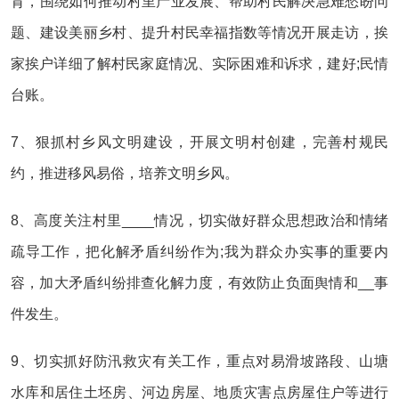
育，围绕如何推动村里产业发展、帮助村民解决急难愁盼问
题、建设美丽乡村、提升村民幸福指数等情况开展走访，挨
家挨户详细了解村民家庭情况、实际困难和诉求，建好;民情
台账。
7、狠抓村乡风文明建设，开展文明村创建，完善村规民
约，推进移风易俗，培养文明乡风。
8、高度关注村里____情况，切实做好群众思想政治和情绪
疏导工作，把化解矛盾纠纷作为;我为群众办实事的重要内
容，加大矛盾纠纷排查化解力度，有效防止负面舆情和__事
件发生。
9、切实抓好防汛救灾有关工作，重点对易滑坡路段、山塘
水库和居住土坯房、河边房屋、地质灾害点房屋住户等进行