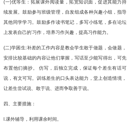
(一)优等生：拓展课外阅读量，拓宽知识面，促进其能力持
续发展。鼓励参与班级管理，自发组成各种兴趣小组，指导
其他同学学习。鼓励多作读书笔记，多写小练笔，多在论坛
上发表自己的'习作，培养习作兴趣，提高习作能力。
(二)学困生:补差的工作内容是教会学生敢于做题，会做题，
安排比较基础的内容让他们掌握，写话至少能写得出，可先
布置他们摘抄。 仿写，后独立完成，保证每个差生有话可
说，有文可写。训练差生的口头表达能力，堂上创造情境，
让差生尝试说、敢于说、进而争取善于说。
四、主要措施：
l.课外辅导，利用课余时间。