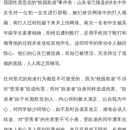
我国性质恶劣的“校园欺凌”事件有：山东省兰陵县的8名中学
女生对一位初一女生进行群殴，她们效仿网络中的打人视
频，将打人过程拍摄下来并上传网络。南京一名初中生被高
年级学生索要钱物，拒绝后遭到殴打，还用手机拍下殴打和
侮辱他的过程并发送给其他学生。这些同学的举动令人触目
惊心。他们的心灵已被扭曲，良知已被埋没，完全跨过了道
德的底线，人人闻之而唾骂。
任何形式的欺凌行为都是不可接受的，因为“校园欺凌”不但
对“受害者”造成伤害，而对“欺凌者”自身同样造成伤害。“欺
凌者”由于长期欺负别人，内心得到极大满足，以自我为中
心，对同学缺少同情心，如不及时反省及改正，难免会误入
歧途。对“受害者”的伤害更不可小视，受欺凌的同学通常在
身体上和心灵上受到双重创伤，并且容易留下阴影，长期难