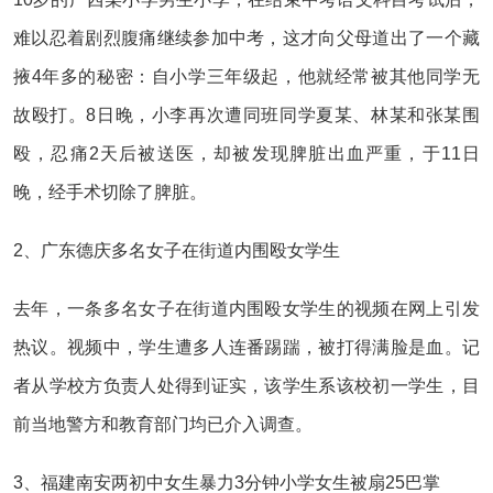
难以忍着剧烈腹痛继续参加中考，这才向父母道出了一个藏
掖4年多的秘密：自小学三年级起，他就经常被其他同学无
故殴打。8日晚，小李再次遭同班同学夏某、林某和张某围
殴，忍痛2天后被送医，却被发现脾脏出血严重，于11日
晚，经手术切除了脾脏。
2、广东德庆多名女子在街道内围殴女学生
去年，一条多名女子在街道内围殴女学生的视频在网上引发
热议。视频中，学生遭多人连番踢踹，被打得满脸是血。记
者从学校方负责人处得到证实，该学生系该校初一学生，目
前当地警方和教育部门均已介入调查。
3、福建南安两初中女生暴力3分钟小学女生被扇25巴掌