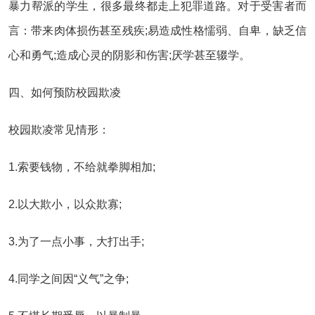
暴力帮派的学生，很多最终都走上犯罪道路。对于受害者而
言：带来肉体损伤甚至残疾;易造成性格懦弱、自卑，缺乏信
心和勇气;造成心灵的阴影和伤害;厌学甚至辍学。
四、如何预防校园欺凌
校园欺凌常见情形：
1.索要钱物，不给就拳脚相加;
2.以大欺小，以众欺寡;
3.为了一点小事，大打出手;
4.同学之间因“义气”之争;