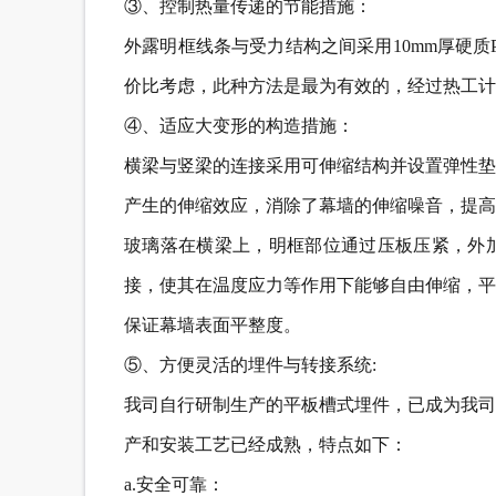
③、控制热量传递的节能措施：
外露明框线条与受力结构之间采用10mm厚硬
价比考虑，此种方法是最为有效的，经过热工计
④、适应大变形的构造措施：
横梁与竖梁的连接采用可伸缩结构并设置弹性垫
产生的伸缩效应，消除了幕墙的伸缩噪音，提高
玻璃落在横梁上，明框部位通过压板压紧，外
接，使其在温度应力等作用下能够自由伸缩，平
保证幕墙表面平整度。
⑤、方便灵活的埋件与转接系统:
我司自行研制生产的平板槽式埋件，已成为我司
产和安装工艺已经成熟，特点如下：
a.安全可靠：