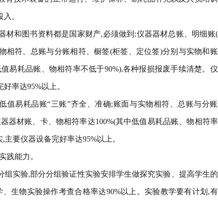
投入。
器材和图书资料都是国家财产,必须做到:仪器器材总账、明细账
实物相符、总账与分账相符、橱签(柜签、定位签)分别与实物和
低值易耗品账、物相符率不低于90%),各种报损报废手续清楚。
完好率达95%以上。
、低值易耗品账“三账”齐全、准确;账面与实物相符、总账与分
仪器器材账、卡、物相符率达100%(其中低值易耗品账、物相符
实,主要仪器设备完好率达95%以上。
手实践能力。
分组实验,部分分组验证性实验安排学生做探究实验、提高学生
、生物实验操作考查合格率达90%以上。实验教学要有计划,