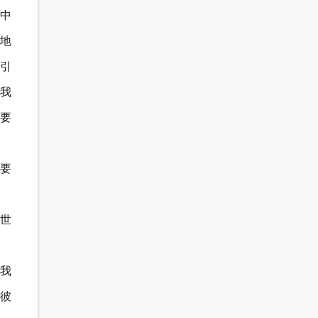
中
地
吸引
我
要
要
“世
我
彼