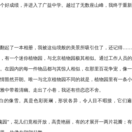
个好成绩，并进入了广益中学。越过了无数座山峰，我终于重新
翻起了一本相册，我被这仙境般的美景所吸引住了，还记得……
，有一个迷你植物园，与北京植物园极其相似。通过工作人员的
。在园内的每一件物品都与其惊人相似，在那里百花争宠，像一
情豁然开朗。唯一与北京植物园不同的就是，植物园里有一条小
雅中带着清幽。走出了小巷，我还有些恋恋不舍。
；白的像雪。真是色彩斑斓，形状各异，令人目不暇接，它们遍
瑰园”，花儿们竟相开放，高贵艳丽，有的才展开一两片花瓣；