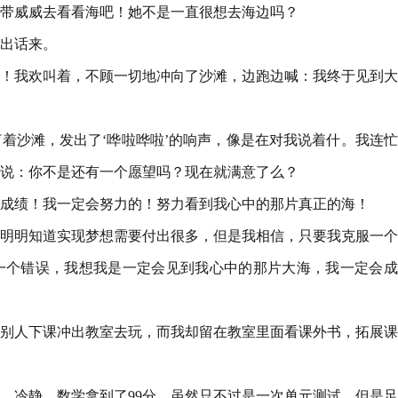
带威威去看看海吧！她不是一直很想去海边吗？
出话来。
！我欢叫着，不顾一切地冲向了沙滩，边跑边喊：我终于见到大
着沙滩，发出了‘哗啦哗啦’的响声，像是在对我说着什。我连
说：你不是还有一个愿望吗？现在就满意了么？
成绩！我一定会努力的！努力看到我心中的那片真正的海！
明明知道实现梦想需要付出很多，但是我相信，只要我克服一个
一个错误，我想我是一定会见到我心中的那片大海，我一定会成
别人下课冲出教室去玩，而我却留在教室里面看课外书，拓展课
、冷静，数学拿到了99分，虽然只不过是一次单元测试，但是