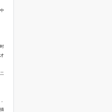
中
时
才
二
，
描