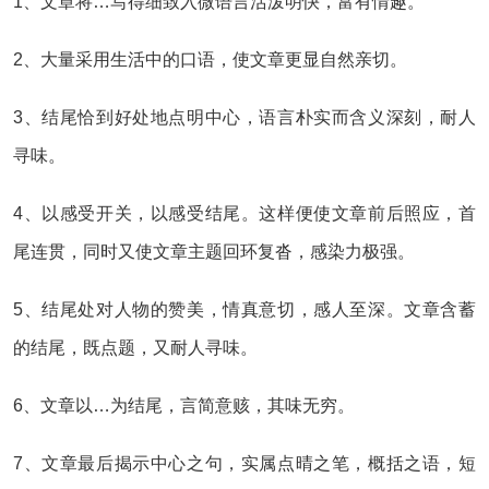
1、文章将…写得细致入微语言活泼明快，富有情趣。
2、大量采用生活中的口语，使文章更显自然亲切。
3、结尾恰到好处地点明中心，语言朴实而含义深刻，耐人
寻味。
4、以感受开关，以感受结尾。这样便使文章前后照应，首
尾连贯，同时又使文章主题回环复沓，感染力极强。
5、结尾处对人物的赞美，情真意切，感人至深。文章含蓄
的结尾，既点题，又耐人寻味。
6、文章以…为结尾，言简意赅，其味无穷。
7、文章最后揭示中心之句，实属点晴之笔，概括之语，短