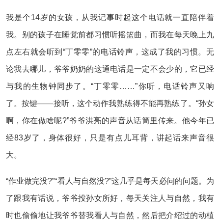
我是个14岁的女孩，从我记事时起这个电话就一直陪伴着
我。别的孩子在睡觉前都习惯听摇篮曲，而我在每天晚上九
点左右就会听到“丁零零”的电话铃声，这成了我的习惯。无
论我去哪儿，爷爷奶奶的这通电话是一定不会少的，它已经
与我的生物钟同步了。“丁零零……”你听，电话铃声又响
了。按键——接听，这个动作我熟练得不能再熟练了。“孙女
啊，你在做啥呢?”爷爷洪亮的声音从话筒里传来。他今年已
经83岁了，身体很好，只是有点儿耳背，讲起话来声音很
大。
“作业做完没?”“看人与自然没?”这几乎是每天必问的问题。为
了跟我有话说，爷爷投孙女所好，每天关注人与自然，我有
时也偷偷地让我爷爷替我看人与自然，然后把介绍过的动植