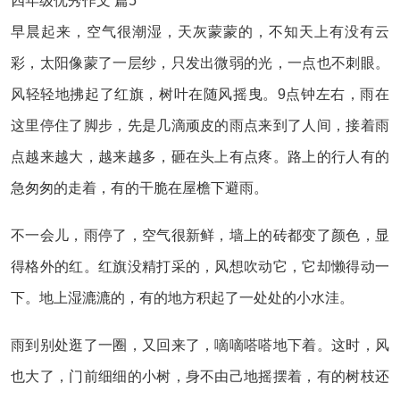
四年级优秀作文 篇5
早晨起来，空气很潮湿，天灰蒙蒙的，不知天上有没有云
彩，太阳像蒙了一层纱，只发出微弱的光，一点也不刺眼。
风轻轻地拂起了红旗，树叶在随风摇曳。9点钟左右，雨在
这里停住了脚步，先是几滴顽皮的雨点来到了人间，接着雨
点越来越大，越来越多，砸在头上有点疼。路上的行人有的
急匆匆的走着，有的干脆在屋檐下避雨。
不一会儿，雨停了，空气很新鲜，墙上的砖都变了颜色，显
得格外的红。红旗没精打采的，风想吹动它，它却懒得动一
下。地上湿漉漉的，有的地方积起了一处处的小水洼。
雨到别处逛了一圈，又回来了，嘀嘀嗒嗒地下着。这时，风
也大了，门前细细的小树，身不由己地摇摆着，有的树枝还