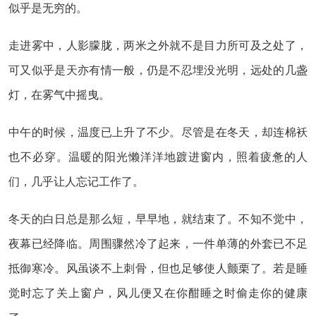
似乎是无穷的。
走进雾中，人影朦胧，两米之外就不是目力所可及之处了，
可又似乎是天亦有情一般，仍是不忍埋没光明，远处的几盏
灯，在雾气中摇曳。
中午的时候，温度已上升了不少。尽管是在冬天，却连棉袄
也不必穿。温暖的阳光懒洋洋地踱进窗内，照着疲惫的人
们，几乎让人忘记工作了。
冬天的白日总是那么短，早早地，就结束了。不知不觉中，
夜幕已经降临。周围骤然冷了起来，一件单薄的外套已不足
抵御寒冷。风虽谈不上刺骨，但也足够使人颤栗了。若是睡
觉时忘了关上窗户，风儿便又在你酣睡之时偷走你的健康