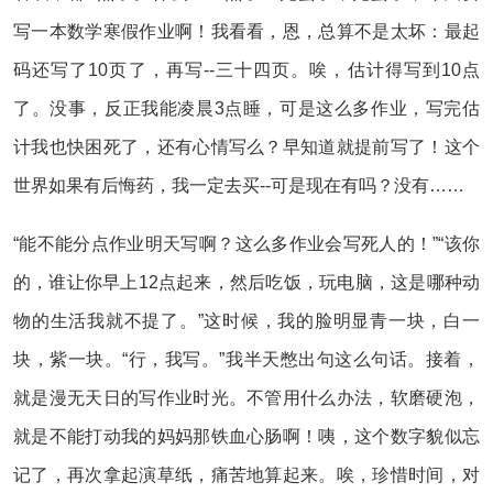
写一本数学寒假作业啊！我看看，恩，总算不是太坏：最起
码还写了10页了，再写--三十四页。唉，估计得写到10点
了。没事，反正我能凌晨3点睡，可是这么多作业，写完估
计我也快困死了，还有心情写么？早知道就提前写了！这个
世界如果有后悔药，我一定去买--可是现在有吗？没有……
“能不能分点作业明天写啊？这么多作业会写死人的！”“该你
的，谁让你早上12点起来，然后吃饭，玩电脑，这是哪种动
物的生活我就不提了。”这时候，我的脸明显青一块，白一
块，紫一块。“行，我写。”我半天憋出句这么句话。接着，
就是漫无天日的写作业时光。不管用什么办法，软磨硬泡，
就是不能打动我的妈妈那铁血心肠啊！咦，这个数字貌似忘
记了，再次拿起演草纸，痛苦地算起来。唉，珍惜时间，对