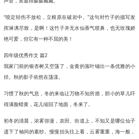
声音，害羞得躲躲藏藏。
“咬定轻伤不放松，立根原在破岩中。”这句对竹子的描写发
挥淋漓尽致，是啊！这竹子并无水仙香气喷鼻，也无玫瑰娇
艳可爱，但它有一种不屈的美！
四年级优秀作文 篇2
我家门前的银杏树又空荡了，金黄的落叶铺出一条优雅的小
径。秋的影子依然在荡漾。
习惯了秋的气息，冬的来临让万物不知所措，胆小的草儿吓
得满脸蜡黄，花儿缩回了地面，冬来了。
初冬的清晨，浓雾弥漫，农田、街道上，不知又是哪位仙子
遗下了袖间的素纱。慢慢抬头往上看，云雾重重，海一般，