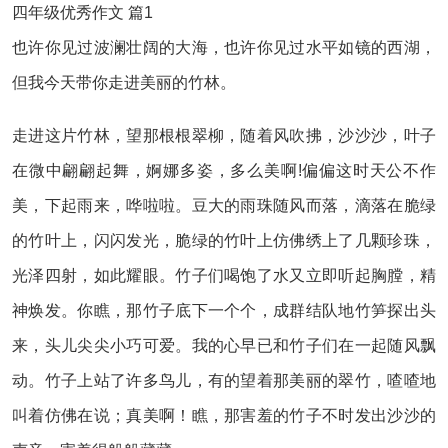
四年级优秀作文 篇1
也许你见过波澜壮阔的大海，也许你见过水平如镜的西湖，
但我今天带你走进美丽的竹林。
走进这片竹林，望那根根翠柳，随着风吹拂，沙沙沙，叶子
在微中翩翩起舞，婀娜多姿，多么美啊!偏偏这时天公不作
美，下起雨来，哗啦啦。豆大的雨珠随风而落，滴落在脆绿
的竹叶上，闪闪发光，脆绿的竹叶上仿佛绣上了几颗珍珠，
光泽四射，如此耀眼。竹子们喝饱了水又立即听起胸膛，精
神焕发。你瞧，那竹子底下一个个，成群结队地竹笋探出头
来，头儿尖尖小巧可爱。我的心早已和竹子们在一起随风飘
动。竹子上站了许多鸟儿，有的望着那美丽的翠竹，喳喳地
叫着仿佛在说；真美啊！瞧，那害羞的竹子不时发出沙沙的