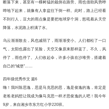
断落下来，甚至有一棵树猛的栽倒在路旁。雨也借助风势哗
哗地下起来，就像有人拿盆往下倒一样。此时，路上已经看
不到行人，豆大的雨点像是要把地球穿个洞，怒吼着从天空
降落，水泥路上积满了水。
乌云渐渐散去，风也减弱了，雨渐渐变小。人们都松了一口
气，太阳也露出了笑脸，天空又像原来那样蓝了。不久，风
停了，雨也停了。人们收起伞，许多小孩在沙堆旁，搭建着
自己的“城堡”……
四年级优秀作文 篇6
嗨！我叫陈思逸，思是马克思的思，逸是俊逸的逸，肯定是
老爸老妈想让我成为像马克思一样才思俊逸的人吧！我今年
9岁，来自湘乡市东方红小学220班。