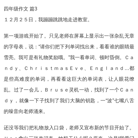
四年级作文 篇3
１２月２５日，我蹦蹦跳跳地走进教室。
第一项游戏开始了。只见老师在屏幕上显示出一张杂乱无章
的字母表，说：“请你们把下列单词找出来，看看谁的眼睛最
雪亮。我可是有礼物奖励哦。”我一看单词、顿时昏倒。Ｃａ
ｎｄｙ、ＣｈｒｉｓｔｍａｓＥｖｅ、Ｅｎｇｌａｎｄ…都
是些高难度的单词，再看看这巨大的单词表，让人眼花缭
乱。过了一会儿，Ｂｒｕｓｅ灵机一动，找到了一个Ｃａｎ
ｄｙ，就像一下子找到了我们大脑的钥匙，一“波”七嘴八舌
的噪音向老师涌来。
还没等我们把礼物放入口袋，老师又宣布新的节目开始了。