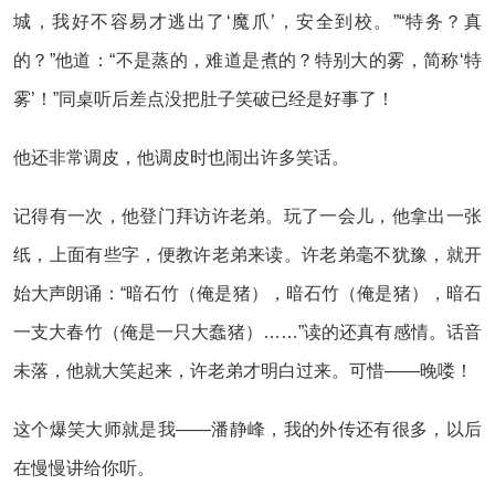
城，我好不容易才逃出了‘魔爪’，安全到校。”“特务？真
的？”他道：“不是蒸的，难道是煮的？特别大的雾，简称‘特
雾’！”同桌听后差点没把肚子笑破已经是好事了！
他还非常调皮，他调皮时也闹出许多笑话。
记得有一次，他登门拜访许老弟。玩了一会儿，他拿出一张
纸，上面有些字，便教许老弟来读。许老弟毫不犹豫，就开
始大声朗诵：“暗石竹（俺是猪），暗石竹（俺是猪），暗石
一支大春竹（俺是一只大蠢猪）……”读的还真有感情。话音
未落，他就大笑起来，许老弟才明白过来。可惜——晚喽！
这个爆笑大师就是我——潘静峰，我的外传还有很多，以后
在慢慢讲给你听。