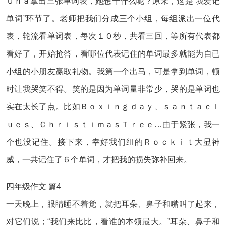
Ｕｎａ拿出三张单词表，她想干什么呢？原来，这是“我爱记
单词”环节了。老师把我们分成三个小组，每组派出一位代
表，轮流看单词表，每次１０秒，共看三回，等所有代表都
看好了，开始抢答，看哪位代表记住的单词最多就能为自已
小组的小朋友赢取礼物。我第一个出马，可是拿到单词，顿
时让我哭笑不得。笑的是因为单词量非常少，哭的是单词也
实在太长了点。比如Ｂｏｘｉｎｇｄａｙ、ｓａｎｔａｃｌ
ｕｅｓ、ＣｈｒｉｓｔｉｍａｓＴｒｅｅ…由于紧张，我一
个也没记住。接下来，幸好我们组的Ｒｏｃｋｉｔ大显神
威，一共记住了６个单词，才把我的损失弥补回来。
四年级作文 篇4
一天晚上，眼睛睡不着觉，就把耳朵、鼻子和嘴叫了起来，
对它们说；“我们来比比，看谁的本领最大。”耳朵、鼻子和