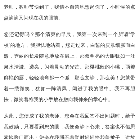
老师，教师节快到了，我情不自禁地想起你了，小时候的点
点滴滴又闪现在我的眼前。
您还记得吗？那个清爽的早晨，我第一次来到一个所谓“学
校”的地方，我胆怯地站着，您走过来，白皙的皮肤细腻而白
嫩，秀丽的长发随意地放在肩上，那双明亮的大眼犹如一汪
泉水清澈、透亮，闪着灵动的光芒。那樱桃般的小嘴，两瓣
鲜艳的唇，轻轻地弯起一个弧，那么文静，那么美！您就带
着一缕微笑，犹如一阵清风，闯进了我的眼中。我不再胆
怯，微笑着将我的小手放在您向我伸来的掌心中。
从此，您便成了我的老师。您会在我回答不出问题时，给予
我鼓励，只要看到您的眼，我便会静下心来，答案也不假思
索地脱口而出；您会在我睡不着觉时轻轻给我盖被子，讲故