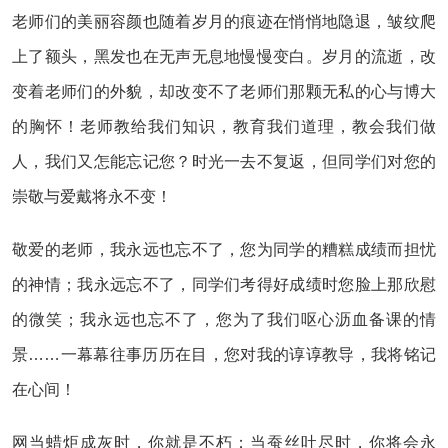
老师们的美丽容颜也随着岁月的痕迹在悄悄地隐退，皱纹爬
上了额头，黑发也在无声无息地慢慢变白。岁月的流逝，改
变着老师们的外貌，却改变不了老师们那颗无私的心与博大
的胸怀！老师教给我们知识，教育我们道理，教会我们做
人，我们又怎能忘记您？时光一去不复返，但同学们对您的
崇敬与爱戴将永不变！
敬爱的老师，我永远也忘不了，您为同学的糟糕成绩而担忧
的神情；我永远忘不了，同学们考得好成绩时您脸上那欣慰
的微笑；我永远也忘不了，您为了我们呕心沥血备课的情
景……一幕幕往事历历在目，您对我的谆谆教导，我将铭记
在心间！
网当蜡炬成灰时，你就是不朽；当蚕丝吐尽时，你将会永