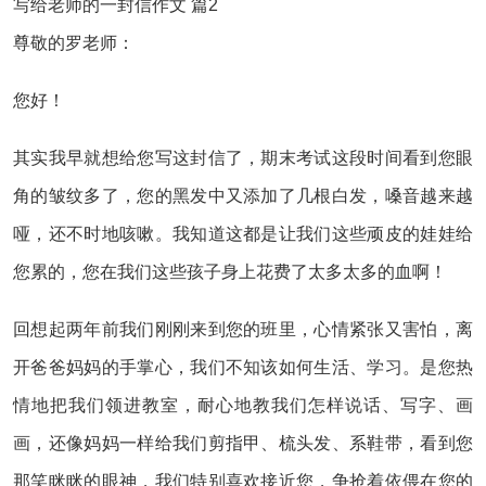
写给老师的一封信作文 篇2
尊敬的罗老师：
您好！
其实我早就想给您写这封信了，期末考试这段时间看到您眼
角的皱纹多了，您的黑发中又添加了几根白发，嗓音越来越
哑，还不时地咳嗽。我知道这都是让我们这些顽皮的娃娃给
您累的，您在我们这些孩子身上花费了太多太多的血啊！
回想起两年前我们刚刚来到您的班里，心情紧张又害怕，离
开爸爸妈妈的手掌心，我们不知该如何生活、学习。是您热
情地把我们领进教室，耐心地教我们怎样说话、写字、画
画，还像妈妈一样给我们剪指甲、梳头发、系鞋带，看到您
那笑眯眯的眼神，我们特别喜欢接近您，争抢着依偎在您的