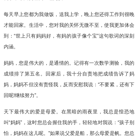
每天早上您都为我做饭，送我上学，晚上您还得工作到很晚
才能回家。生活中，您对我的关怀无微不至，使我更加体会
到：“世上只有妈妈好，有妈的孩子像个宝”这句歌词的深刻
内涵。
妈妈，您是伟大的，是通情的。记得有一次数学测验，我的
成绩排了第五名。回家后，我十分自责地把成绩告诉了妈
妈，妈妈不但没有责怪我，反而安慰我说：“不要紧，还有下
回呢!继续努力”。
天下最伟大的爱是母爱。在黑暗的雨夜里，我总是惶恐地
叫“妈妈”，这时您总会握住我的手，轻轻地对我说：“孩子别
怕，妈妈在这儿呢。”如果说父爱是船，那么母爱是帆。您总