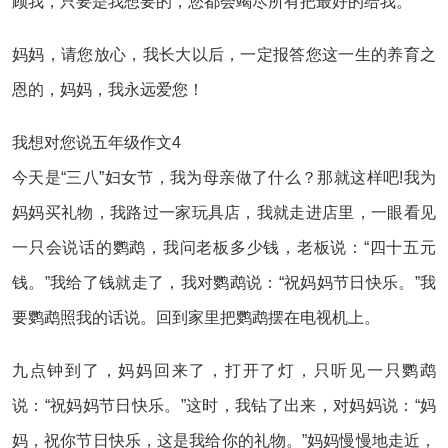
顾我，只要是我想要的，您都会竭尽所有把最好的给我。
妈妈，请您放心，我长大以后，一定报答您这一生的养育之
恩的，妈妈，我永远爱您！
我想对您说五年级作文4
今天是“三八”妇女节，我为母亲做了什么？那就这样吧!我为
妈妈买礼物，我路过一家玩具店，我就走进店里，一眼看见
一只会说话的鹦鹉，我问老板多少钱，老板说：“四十五元
钱。”我给了钱就走了，我对鹦鹉说：“祝妈妈节日快乐。”我
要鹦鹉照我的话说。回到家里把鹦鹉摆在电视机上。
九点钟到了，妈妈回来了，打开了灯，只听见一只鹦鹉
说：“祝妈妈节日快乐。”这时，我钻了出来，对妈妈说：“妈
妈，祝你节日快乐，这是我给你的礼物。”妈妈慢慢地走近，