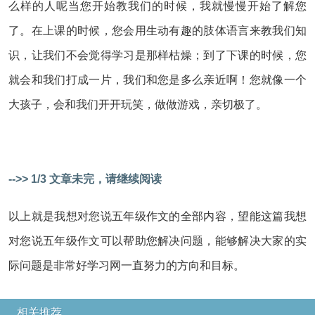
么样的人呢当您开始教我们的时候，我就慢慢开始了解您
了。在上课的时候，您会用生动有趣的肢体语言来教我们知
识，让我们不会觉得学习是那样枯燥；到了下课的时候，您
就会和我们打成一片，我们和您是多么亲近啊！您就像一个
大孩子，会和我们开开玩笑，做做游戏，亲切极了。
-->> 1/3 文章未完，请继续阅读
以上就是我想对您说五年级作文的全部内容，望能这篇我想
对您说五年级作文可以帮助您解决问题，能够解决大家的实
际问题是非常好学习网一直努力的方向和目标。
相关推荐