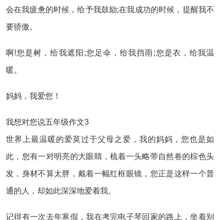
会在我疲惫的时候，给予我鼓励;在我成功的时候，提醒我不
要骄傲。
啊!您是树，给我遮阳;您足伞，给我挡雨;您是衣，给我温
暖。
妈妈，我爱您！
我想对您说五年级作文3
世界上最温暖的爱莫过于父母之爱，我的妈妈，您也是如
此，您有一对明亮的大眼睛，梳着一头略带自然卷的棕色头
发，身材不算太胖，戴着一幅红框眼镜，您正是这样一个普
通的人，却如此深深地爱着我。
记得有一次去年寒假，我在考完电子琴回家的路上，坐着别