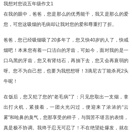
我想对您说五年级作文1
在我的眼中，爸爸，您是那么的优秀能干，我又是那么的爱
您，可您这吸烟的毛病却让我对您的爱和尊重打了折。
爸爸，您已经吸烟吸了20多年了，您又快40岁的人了，快戒
烟吧！本来您有着一口洁白的牙齿，可如今，面对我的是一
口乌黑的牙齿，您又有肾结石，再抽下去，您又会再衰弱的
呀。您不为自己想，也要为我想想呀！3滴尼古丁能杀死2头
牛呢！
在饭后，您又犯了您的“老毛病”了：只见您取出一支烟，拿
出打火机，紧接着，一团火光闪过，便迎来了浓浓的“云
雾”和呛鼻的臭气，您那享受的样子，与我苦不堪言的表情，
真是极不协调。我终于忍无可忍了！不在绝望处爆发，就在