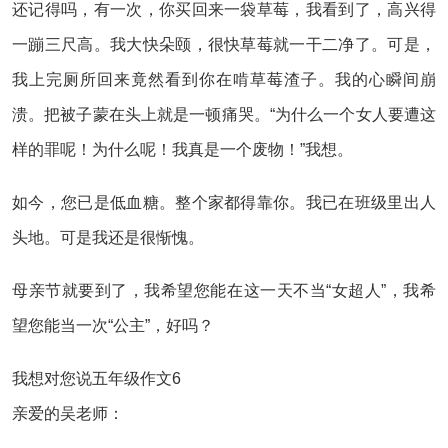
还记得吗，有一次，你买回来一袋草莓，我看到了，高兴得
一蹦三尺高。我大快朵颐，很快草莓就一干二净了。可是，
我上完厕所回来竟然看到你在啃草莓渣子。我的心瞬间崩
溃。把被子蒙在头上就是一顿痛哭。“为什么一个女人要遭这
样的罪呢！为什么呢！我真是一个废物！”我想。
如今，您已是低血糖。整个家都得靠你。我已在班级里出人
头地。可是我还是很惭愧。
母亲节就要到了，我希望您能在这一天不当“女超人”，我希
望您能当一次“公主”，好吗？
我想对您说五年级作文6
亲爱的吴老师：