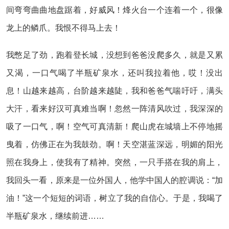
间弯弯曲曲地盘踞着，好威风！烽火台一个连着一个，很像
龙上的鳞爪。我恨不得马上去！
我憋足了劲，跑着登长城，没想到爸爸没爬多久，就是又累
又渴，一口气喝了半瓶矿泉水，还叫我拉着他，哎！没出
息！山越来越高，台阶越来越陡，我和爸爸气喘吁吁，满头
大汗，看来好汉可真难当啊！忽然一阵清风吹过，我深深的
吸了一口气，啊！空气可真清新！爬山虎在城墙上不停地摇
曳着，仿佛正在为我鼓劲。啊！天空湛蓝深远，明媚的阳光
照在我身上，使我有了精神。突然，一只手搭在我的肩上，
我回头一看，原来是一位外国人，他学中国人的腔调说：“加
油！”这一个短短的词语，树立了我的自信心。于是，我喝了
半瓶矿泉水，继续前进……