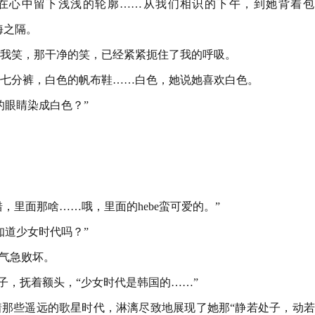
在心中留下浅浅的轮廓……从我们相识的下午，到她背着包
海之隔。
我笑，那干净的笑，已经紧紧扼住了我的呼吸。
七分裤，白色的帆布鞋……白色，她说她喜欢白色。
的眼睛染成白色？”
错，里面那啥……哦，里面的hebe蛮可爱的。”
知道少女时代吗？”
脸气急败坏。
样子，抚着额头，“少女时代是韩国的……”
着那些遥远的歌星时代，淋漓尽致地展现了她那“静若处子，动