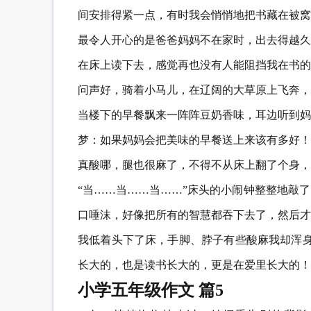
间安排得紧一点，有时我会悄悄地把书藏在被窝
最令人开心的是爸爸妈妈不在家时，出去得越久
在床上读下去，感觉再也没有人能阻挡我在书的
问声好，骑着小马儿，在辽阔的大草原上飞奔，
当楼下的早餐飘来一阵阵豆奶香味，耳边听到妈
梦：如果妈妈会把美味的早餐送上来该有多好！
真酸哪，腿也很麻了，不得不从床上翻了个身，
“当……当……当……”床头的小闹钟整整地敲
口唾沫，好像把所有的智慧都吞下去了，然后才
我低着头下了床，手脚、脖子有些酸麻我却浑身
长大的，也是读书长大的，更是在爱里长大的！
小学五年级作文 篇5