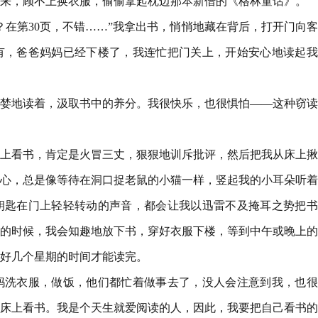
来，顾不上换衣服，偷偷拿起枕边那本新借的《格林童话》。
？在第30页，不错……”我拿出书，悄悄地藏在背后，打开门向
有，爸爸妈妈已经下楼了，我连忙把门关上，开始安心地读起我
婪地读着，汲取书中的养分。我很快乐，也很惧怕——这种窃读
上看书，肯定是火冒三丈，狠狠地训斥批评，然后把我从床上揪
心，总是像等待在洞口捉老鼠的小猫一样，竖起我的小耳朵听着
钥匙在门上轻轻转动的声音，都会让我以迅雷不及掩耳之势把书
的时候，我会知趣地放下书，穿好衣服下楼，等到中午或晚上的
好几个星期的时间才能读完。
妈洗衣服，做饭，他们都忙着做事去了，没人会注意到我，也很
床上看书。我是个天生就爱阅读的人，因此，我要把自己看书的