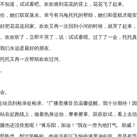
不知道，试试看吧。欢欢骑到花花的背上，花花飞了起来。
住，她们双双落水。幸亏有乌龟托托的帮助，她们和蛋糕才能安
好把花花送回家。欢欢又再一次回到小河的时候，就哭了起来，
。欢欢听了，立即不哭了，说：试试看呗。过了了一会，托托真
我们永远是最好的朋友。
托托又再一次帮助欢欢过河。
。
会。
赛运动员到检录处检录。”广播里播音员温馨提醒。我十分期待！
站在起跑线上，做着热身运动，摩拳擦掌、跃跃欲试，看上去信
腿伤还没痊愈呢！“蒋乐阳，加油！”我在一旁为他打气、助威！
深思熟虑，想过策略的，他并没有以飞快的速度冲向前，而是有