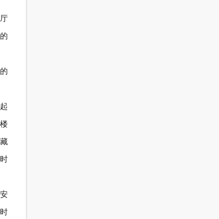
客厅
的
的
起
楼
藏
时
安
时