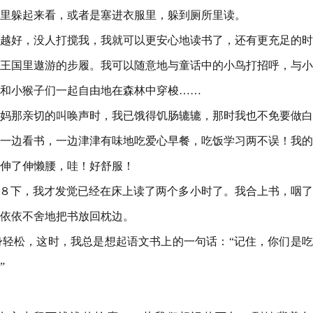
里躲起来看，或者是塞进衣服里，躲到厕所里读。
越好，没人打搅我，我就可以更安心地读书了，还有更充足的时
王国里遨游的步履。我可以随意地与童话中的小鸟打招呼，与小
和小猴子们一起自由地在森林中穿梭……
妈那亲切的叫唤声时，我已饿得饥肠辘辘，那时我也不免要做白
一边看书，一边津津有味地吃爱心早餐，吃饭学习两不误！我的
伸了伸懒腰，哇！好舒服！
了８下，我才发觉已经在床上读了两个多小时了。我合上书，咽
依依不舍地把书放回枕边。
轻松，这时，我总是想起语文书上的一句话：“记住，你们是吃
”