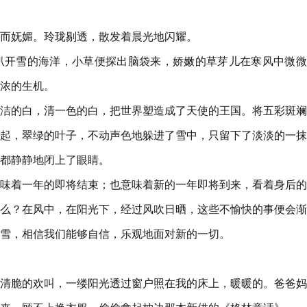
而妩媚。玲珑剔透，散发着晨光地闪耀。
扒开雪的海洋，小草便探出脑袋来，娇嫩的草芽儿在寒风中微微
浓的生机。
洁的白，清一色的白，把世界塑造成了天使的王国。将五彩斑斓
起，翠绿的叶子，不动声色地躲进了雪中，只留下了淡淡的一抹
都静静地闭上了眼睛。
味着一年的即将结束；也意味着新的一年即将到来，看着身后的
么？在风中，在阳光下，经过风吹日晒，这些不愉快的事便会渐
雪，相信我们能够自信，乐观地面对新的一切。
清脆的欢叫，一缕阳光透过窗户照在我的床上，暖暖的。爸爸妈