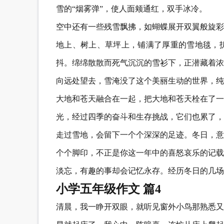
雪的“烟雾弹”，使人面颊通红，双手冰冷。
空中还有一些残雪飘拂，如蝴蝶展开双翼般旋彩
地上、树上、草坪上，铺满了厚重的雪地毯，
抖。绵绵散散而死气沉沉的雪衫下，正潜藏着浓
向远处望去，雪淹没了这个美丽生动的世界，纯
大地和苍天融合在一起，把大地和苍天栓在了一
光，经过四季的奋斗和生存挑战，它们也累了，
走过雪地，会留下一个个深深的足迹。冬日，意
个个脚印，不正是你这一年中的喜怒哀乐的记载
淡忘，有趣的事却会记忆永存。经历冬日的几场
小学五年级作文 篇4
清晨，我一睁开双眼，就听见窗外小鸟那熟悉又