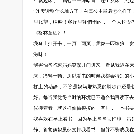
早就起床了，我心中一阵暗喜，连忙从床上爬起
“昨天读到什么地方了？白雪公主最后怎么样了
里张望，哈哈！客厅里静悄悄的，一个人也没
《格林童话》！
我马上打开书，一页，两页，我像一匹饿狼，贪
滋味！
我害怕爸爸或妈妈突然开门进来，看见我趴在床
来，痛骂一顿。所以看书的时候我都会特别的小
梯上的动静，不管是妈妈那熟悉的脚步声还是
好。每当我觉得当时的环境已不适合我再读下去
候接着看，就这样偷偷摸摸的，有时，一本书要
我喜欢在早上看书，因为早上爸爸去打球，妈
静。爸爸妈妈虽然支持我看书，但并不赞成我在