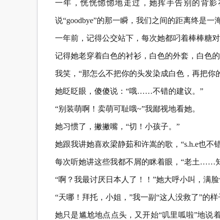
一年，恍恍惚惚地走过，她挥手告别的背影
说“goodbye”的那一瞬，我们之间的距离终是一
一年前，记得公交站下，每次她都叼着棒棒糖对
记得她老穿着白色的衬衫，白色的外套，白色的
我笑，“那怎么不把你的头发染成白色，再把你
她眨眨眼，傻傻说：“哦……不错的建议。”
“别装萌啊！卖萌可耻哦~”我鄙视地看她。
她习惯了，撇撇嘴，“切！小孩子。”
她跟我讲她喜欢梁静茹和许嵩的歌，“s.h.e也不
每次听她讲这些我都不屑的眯着眼，“老土……
“啊？我最讨厌日本人了！！”她大呼小叫，满
“天哪！拜托，小姐，”我一副“这人没救了”的
她只是尴尬地点点头，又开始“叽里呱啦”地说