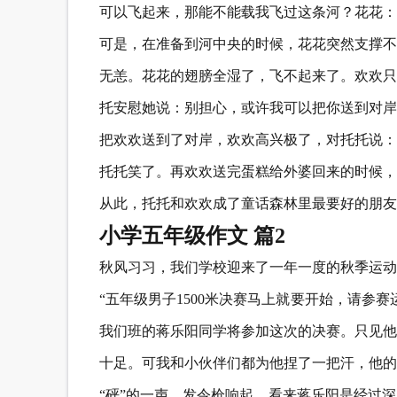
可以飞起来，那能不能载我飞过这条河？花花：
可是，在准备到河中央的时候，花花突然支撑不
无恙。花花的翅膀全湿了，飞不起来了。欢欢只
托安慰她说：别担心，或许我可以把你送到对岸
把欢欢送到了对岸，欢欢高兴极了，对托托说：
托托笑了。再欢欢送完蛋糕给外婆回来的时候，
从此，托托和欢欢成了童话森林里最要好的朋友
小学五年级作文 篇2
秋风习习，我们学校迎来了一年一度的秋季运动
“五年级男子1500米决赛马上就要开始，请参
我们班的蒋乐阳同学将参加这次的决赛。只见他
十足。可我和小伙伴们都为他捏了一把汗，他的
“砰”的一声，发令枪响起。看来蒋乐阳是经过